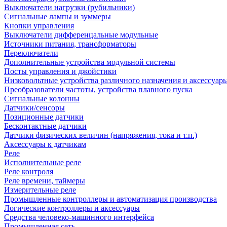
Выключатели нагрузки (рубильники)
Сигнальные лампы и зуммеры
Кнопки управления
Выключатели дифференцальные модульные
Источники питания, трансформаторы
Переключатели
Дополнительные устройства модульной системы
Посты управления и джойстики
Низковольтные устройства различного назначения и аксессуар
Преобразователи частоты, устройства плавного пуска
Сигнальные колонны
Датчики/сенсоры
Позиционные датчики
Бесконтактные датчики
Датчики физических величин (напряжения, тока и т.п.)
Аксессуары к датчикам
Реле
Исполнительные реле
Реле контроля
Реле времени, таймеры
Измерительные реле
Промышленные контроллеры и автоматизация производства
Логические контроллеры и аксессуары
Средства человеко-машинного интерфейса
Промышленная сеть