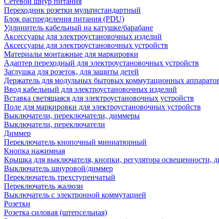
Сетевой шнур питания
Переходник розетки мультистандартный
Блок распределения питания (PDU)
Удлинитель кабельный на катушке/барабане
Аксессуары для электроустановочных изделий
Аксессуары для электроустановочных устройств
Материалы монтажные для маркировки
Адаптер переходный для электроустановочных устройств
Заглушка для розеток, для защиты детей
Держатель для модульных бытовых коммутационных аппарато
Ввод кабельный для электроустановочных изделий
Вставка светящаяся для электроустановочных устройств
Поле для маркировки для электроустановочных устройств
Выключатели, переключатели, диммеры
Выключатели, переключатели
Диммер
Переключатель кнопочный миниатюрный
Кнопка нажимная
Крышка для выключателя, кнопки, регулятора освещенности, 
Выключатель шнуровой/диммер
Переключатель трехступенчатый
Переключатель жалюзи
Выключатель с электронной коммутацией
Розетки
Розетка силовая (штепсельная)