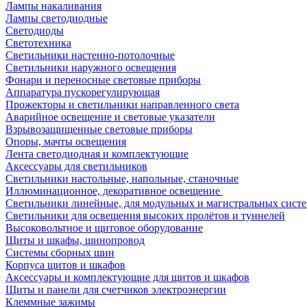
Лампы накаливания
Лампы светодиодные
Светодиоды
Светотехника
Светильники настенно-потолочные
Светильники наружного освещения
Фонари и переносные световые приборы
Аппаратура пускорегулирующая
Прожекторы и светильники направленного света
Аварийное освещение и световые указатели
Взрывозащищенные световые приборы
Опоры, мачты освещения
Лента светодиодная и комплектующие
Аксессуары для светильников
Светильники настольные, напольные, станочные
Иллюминационное, декоративное освещение
Светильники линейные, для модульных и магистральных сист
Светильники для освещения высоких пролётов и туннелей
Высоковольтное и щитовое оборудование
Щиты и шкафы, шинопровод
Системы сборных шин
Корпуса щитов и шкафов
Аксессуары и комплектующие для щитов и шкафов
Щиты и панели для счетчиков электроэнергии
Клеммные зажимы