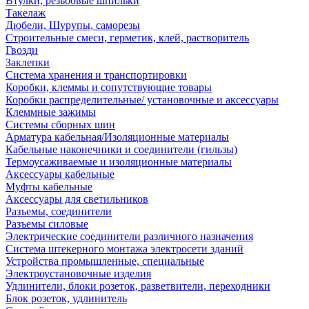
Втулки, резьбовые шпильки
Такелаж
Дюбели, Шурупы, саморезы
Строительные смеси, герметик, клей, растворитель
Гвозди
Заклепки
Система хранения и транспортировки
Коробки, клеммы и сопутствующие товары
Коробки распределительные/ установочные и аксессуары
Клеммные зажимы
Системы сборных шин
Арматура кабельная/Изоляционные материалы
Кабельные наконечники и соединители (гильзы)
Термоусаживаемые и изоляционные материалы
Аксессуары кабельные
Муфты кабельные
Аксессуары для светильников
Разъемы, соединители
Разъемы силовые
Электрические соединители различного назначения
Система штекерного монтажа электросети зданий
Устройства промышленные, специальные
Электроустановочные изделия
Удлинители, блоки розеток, разветвители, переходники
Блок розеток, удлинитель