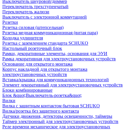
Выключатель шнуровой/диммер
Переключатель трехступенчатый
Переключатель жалюзи
Выключатель с электронной коммутацией
Розетки
Розетка силовая (штепсельная)
Розетка медная коммуникационная (витая пара)
Колодка удлинителя
Розетка с заземлением стандарта SCHUKO
Настольный розеточный блок
Рамки, декоративные элементы, основания для ЭУИ
Рамка декоративная для электроустановочных устройств
Основание для открытого монтажа
Корпус накладной для открытого монтажа
электроустановочных устройств
Вставка/крышка для коммуникационных технологий
Элемент декоративный для электроустановочных устройств
Блоки комбинированные
Блок &quot;Выключатель-розетка&quot;
Вилки
Вилка с защитным контактом бытовая SCHUKO
Вилка/розетка без защитного контакта
Датчики движения, детекторы освещенности, таймеры
Таймер электронный для электроустановочных устройств
Реле времени механическое для электроустановочных