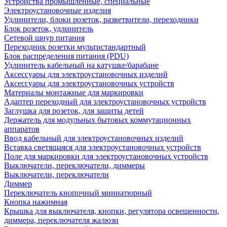
Устройства промышленные, специальные
Электроустановочные изделия
Удлинители, блоки розеток, разветвители, переходники
Блок розеток, удлинитель
Сетевой шнур питания
Переходник розетки мультистандартный
Блок распределения питания (PDU)
Удлинитель кабельный на катушке/барабане
Аксессуары для электроустановочных изделий
Аксессуары для электроустановочных устройств
Материалы монтажные для маркировки
Адаптер переходный для электроустановочных устройств
Заглушка для розеток, для защиты детей
Держатель для модульных бытовых коммутационных
аппаратов
Ввод кабельный для электроустановочных изделий
Вставка светящаяся для электроустановочных устройств
Поле для маркировки для электроустановочных устройств
Выключатели, переключатели, диммеры
Выключатели, переключатели
Диммер
Переключатель кнопочный миниатюрный
Кнопка нажимная
Крышка для выключателя, кнопки, регулятора освещенности,
диммера, переключателя жалюзи