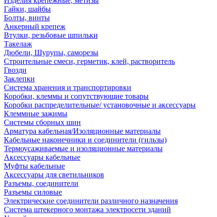
Изделия крепежные, метизы
Гайки, шайбы
Болты, винты
Анкерный крепеж
Втулки, резьбовые шпильки
Такелаж
Дюбели, Шурупы, саморезы
Строительные смеси, герметик, клей, растворитель
Гвозди
Заклепки
Система хранения и транспортировки
Коробки, клеммы и сопутствующие товары
Коробки распределительные/ установочные и аксессуары
Клеммные зажимы
Системы сборных шин
Арматура кабельная/Изоляционные материалы
Кабельные наконечники и соединители (гильзы)
Термоусаживаемые и изоляционные материалы
Аксессуары кабельные
Муфты кабельные
Аксессуары для светильников
Разъемы, соединители
Разъемы силовые
Электрические соединители различного назначения
Система штекерного монтажа электросети зданий