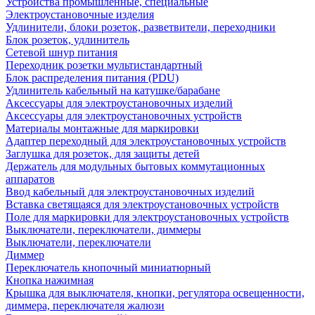
Устройства промышленные, специальные
Электроустановочные изделия
Удлинители, блоки розеток, разветвители, переходники
Блок розеток, удлинитель
Сетевой шнур питания
Переходник розетки мультистандартный
Блок распределения питания (PDU)
Удлинитель кабельный на катушке/барабане
Аксессуары для электроустановочных изделий
Аксессуары для электроустановочных устройств
Материалы монтажные для маркировки
Адаптер переходный для электроустановочных устройств
Заглушка для розеток, для защиты детей
Держатель для модульных бытовых коммутационных
аппаратов
Ввод кабельный для электроустановочных изделий
Вставка светящаяся для электроустановочных устройств
Поле для маркировки для электроустановочных устройств
Выключатели, переключатели, диммеры
Выключатели, переключатели
Диммер
Переключатель кнопочный миниатюрный
Кнопка нажимная
Крышка для выключателя, кнопки, регулятора освещенности,
диммера, переключателя жалюзи