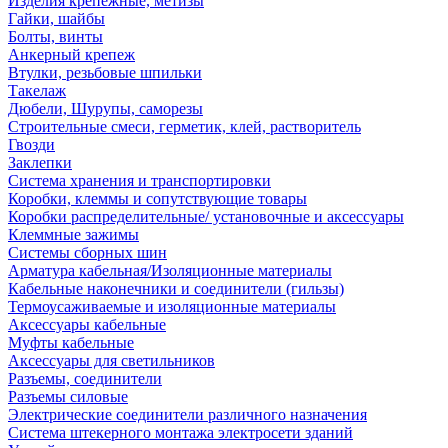
Изделия крепежные, метизы
Гайки, шайбы
Болты, винты
Анкерный крепеж
Втулки, резьбовые шпильки
Такелаж
Дюбели, Шурупы, саморезы
Строительные смеси, герметик, клей, растворитель
Гвозди
Заклепки
Система хранения и транспортировки
Коробки, клеммы и сопутствующие товары
Коробки распределительные/ установочные и аксессуары
Клеммные зажимы
Системы сборных шин
Арматура кабельная/Изоляционные материалы
Кабельные наконечники и соединители (гильзы)
Термоусаживаемые и изоляционные материалы
Аксессуары кабельные
Муфты кабельные
Аксессуары для светильников
Разъемы, соединители
Разъемы силовые
Электрические соединители различного назначения
Система штекерного монтажа электросети зданий