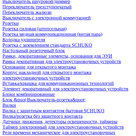
Выключатель шнуровой/диммер
Переключатель трехступенчатый
Переключатель жалюзи
Выключатель с электронной коммутацией
Розетки
Розетка силовая (штепсельная)
Розетка медная коммуникационная (витая пара)
Колодка удлинителя
Розетка с заземлением стандарта SCHUKO
Настольный розеточный блок
Рамки, декоративные элементы, основания для ЭУИ
Рамка декоративная для электроустановочных устройств
Основание для открытого монтажа
Корпус накладной для открытого монтажа
электроустановочных устройств
Вставка/крышка для коммуникационных технологий
Элемент декоративный для электроустановочных устройств
Блоки комбинированные
Блок &quot;Выключатель-розетка&quot;
Вилки
Вилка с защитным контактом бытовая SCHUKO
Вилка/розетка без защитного контакта
Датчики движения, детекторы освещенности, таймеры
Таймер электронный для электроустановочных устройств
Реле времени механическое для электроустановочных