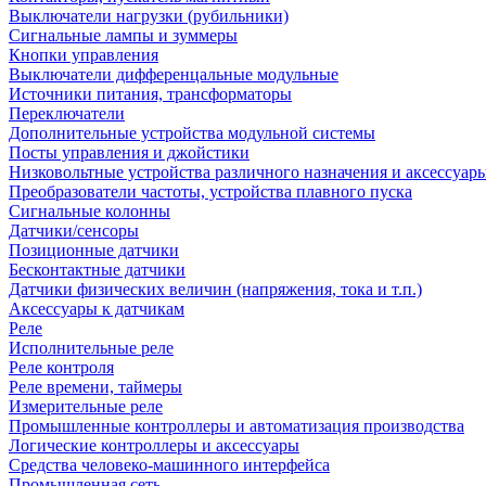
Выключатели нагрузки (рубильники)
Сигнальные лампы и зуммеры
Кнопки управления
Выключатели дифференцальные модульные
Источники питания, трансформаторы
Переключатели
Дополнительные устройства модульной системы
Посты управления и джойстики
Низковольтные устройства различного назначения и аксессуар
Преобразователи частоты, устройства плавного пуска
Сигнальные колонны
Датчики/сенсоры
Позиционные датчики
Бесконтактные датчики
Датчики физических величин (напряжения, тока и т.п.)
Аксессуары к датчикам
Реле
Исполнительные реле
Реле контроля
Реле времени, таймеры
Измерительные реле
Промышленные контроллеры и автоматизация производства
Логические контроллеры и аксессуары
Средства человеко-машинного интерфейса
Промышленная сеть