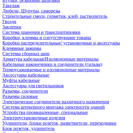
Втулки, резьбовые шпильки
Такелаж
Дюбели, Шурупы, саморезы
Строительные смеси, герметик, клей, растворитель
Гвозди
Заклепки
Система хранения и транспортировки
Коробки, клеммы и сопутствующие товары
Коробки распределительные/ установочные и аксессуары
Клеммные зажимы
Системы сборных шин
Арматура кабельная/Изоляционные материалы
Кабельные наконечники и соединители (гильзы)
Термоусаживаемые и изоляционные материалы
Аксессуары кабельные
Муфты кабельные
Аксессуары для светильников
Разъемы, соединители
Разъемы силовые
Электрические соединители различного назначения
Система штекерного монтажа электросети зданий
Устройства промышленные, специальные
Электроустановочные изделия
Удлинители, блоки розеток, разветвители, переходники
Блок розеток, удлинитель