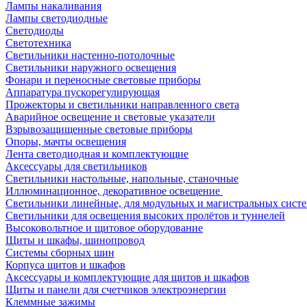
Лампы накаливания
Лампы светодиодные
Светодиоды
Светотехника
Светильники настенно-потолочные
Светильники наружного освещения
Фонари и переносные световые приборы
Аппаратура пускорегулирующая
Прожекторы и светильники направленного света
Аварийное освещение и световые указатели
Взрывозащищенные световые приборы
Опоры, мачты освещения
Лента светодиодная и комплектующие
Аксессуары для светильников
Светильники настольные, напольные, станочные
Иллюминационное, декоративное освещение
Светильники линейные, для модульных и магистральных сист
Светильники для освещения высоких пролётов и туннелей
Высоковольтное и щитовое оборудование
Щиты и шкафы, шинопровод
Системы сборных шин
Корпуса щитов и шкафов
Аксессуары и комплектующие для щитов и шкафов
Щиты и панели для счетчиков электроэнергии
Клеммные зажимы