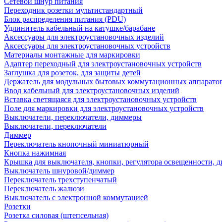
Сетевой шнур питания
Переходник розетки мультистандартный
Блок распределения питания (PDU)
Удлинитель кабельный на катушке/барабане
Аксессуары для электроустановочных изделий
Аксессуары для электроустановочных устройств
Материалы монтажные для маркировки
Адаптер переходный для электроустановочных устройств
Заглушка для розеток, для защиты детей
Держатель для модульных бытовых коммутационных аппарато
Ввод кабельный для электроустановочных изделий
Вставка светящаяся для электроустановочных устройств
Поле для маркировки для электроустановочных устройств
Выключатели, переключатели, диммеры
Выключатели, переключатели
Диммер
Переключатель кнопочный миниатюрный
Кнопка нажимная
Крышка для выключателя, кнопки, регулятора освещенности, 
Выключатель шнуровой/диммер
Переключатель трехступенчатый
Переключатель жалюзи
Выключатель с электронной коммутацией
Розетки
Розетка силовая (штепсельная)