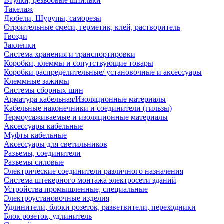
Втулки, резьбовые шпильки
Такелаж
Дюбели, Шурупы, саморезы
Строительные смеси, герметик, клей, растворитель
Гвозди
Заклепки
Система хранения и транспортировки
Коробки, клеммы и сопутствующие товары
Коробки распределительные/ установочные и аксессуары
Клеммные зажимы
Системы сборных шин
Арматура кабельная/Изоляционные материалы
Кабельные наконечники и соединители (гильзы)
Термоусаживаемые и изоляционные материалы
Аксессуары кабельные
Муфты кабельные
Аксессуары для светильников
Разъемы, соединители
Разъемы силовые
Электрические соединители различного назначения
Система штекерного монтажа электросети зданий
Устройства промышленные, специальные
Электроустановочные изделия
Удлинители, блоки розеток, разветвители, переходники
Блок розеток, удлинитель