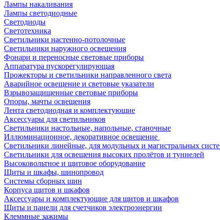
Лампы накаливания
Лампы светодиодные
Светодиоды
Светотехника
Светильники настенно-потолочные
Светильники наружного освещения
Фонари и переносные световые приборы
Аппаратура пускорегулирующая
Прожекторы и светильники направленного света
Аварийное освещение и световые указатели
Взрывозащищенные световые приборы
Опоры, мачты освещения
Лента светодиодная и комплектующие
Аксессуары для светильников
Светильники настольные, напольные, станочные
Иллюминационное, декоративное освещение
Светильники линейные, для модульных и магистральных сист
Светильники для освещения высоких пролётов и туннелей
Высоковольтное и щитовое оборудование
Щиты и шкафы, шинопровод
Системы сборных шин
Корпуса щитов и шкафов
Аксессуары и комплектующие для щитов и шкафов
Щиты и панели для счетчиков электроэнергии
Клеммные зажимы