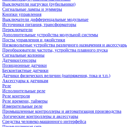
Выключатели нагрузки (рубильники)
Сигнальные лампы и зуммеры
Кнопки управления
Выключатели дифференцальные модульные
Источники питания, трансформаторы
Переключатели
Дополнительные устройства модульной системы
Посты управления и джойстики
Низковольтные устройства различного назначения и аксессуар
Преобразователи частоты, устройства плавного пуска
Сигнальные колонны
Датчики/сенсоры
Позиционные датчики
Бесконтактные датчики
Датчики физических величин (напряжения, тока и т.п.)
Аксессуары к датчикам
Реле
Исполнительные реле
Реле контроля
Реле времени, таймеры
Измерительные реле
Промышленные контроллеры и автоматизация производства
Логические контроллеры и аксессуары
Средства человеко-машинного интерфейса
Промышленная сеть