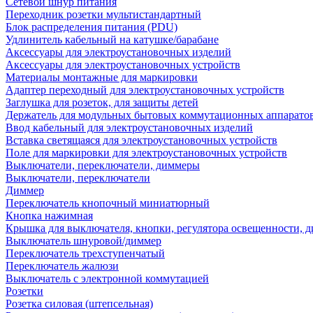
Сетевой шнур питания
Переходник розетки мультистандартный
Блок распределения питания (PDU)
Удлинитель кабельный на катушке/барабане
Аксессуары для электроустановочных изделий
Аксессуары для электроустановочных устройств
Материалы монтажные для маркировки
Адаптер переходный для электроустановочных устройств
Заглушка для розеток, для защиты детей
Держатель для модульных бытовых коммутационных аппарато
Ввод кабельный для электроустановочных изделий
Вставка светящаяся для электроустановочных устройств
Поле для маркировки для электроустановочных устройств
Выключатели, переключатели, диммеры
Выключатели, переключатели
Диммер
Переключатель кнопочный миниатюрный
Кнопка нажимная
Крышка для выключателя, кнопки, регулятора освещенности, 
Выключатель шнуровой/диммер
Переключатель трехступенчатый
Переключатель жалюзи
Выключатель с электронной коммутацией
Розетки
Розетка силовая (штепсельная)