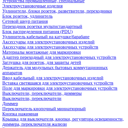
Устройства промышленные, специальные
Электроустановочные изделия
Удлинители, блоки розеток, разветвители, переходники
Блок розеток, удлинитель
Сетевой шнур питания
Переходник розетки мультистандартный
Блок распределения питания (PDU)
Удлинитель кабельный на катушке/барабане
Аксессуары для электроустановочных изделий
Аксессуары для электроустановочных устройств
Материалы монтажные для маркировки
Адаптер переходный для электроустановочных устройств
Заглушка для розеток, для защиты детей
Держатель для модульных бытовых коммутационных
аппаратов
Ввод кабельный для электроустановочных изделий
Вставка светящаяся для электроустановочных устройств
Поле для маркировки для электроустановочных устройств
Выключатели, переключатели, диммеры
Выключатели, переключатели
Диммер
Переключатель кнопочный миниатюрный
Кнопка нажимная
Крышка для выключателя, кнопки, регулятора освещенности,
диммера, переключателя жалюзи