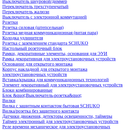
Выключатель шнуровой/диммер
Переключатель трехступенчатый
Переключатель жалюзи
Выключатель с электронной коммутацией
Розетки
Розетка силовая (штепсельная)
Розетка медная коммуникационная (витая пара)
Колодка удлинителя
Розетка с заземлением стандарта SCHUKO
Настольный розеточный блок
Рамки, декоративные элементы, основания для ЭУИ
Рамка декоративная для электроустановочных устройств
Основание для открытого монтажа
Корпус накладной для открытого монтажа
электроустановочных устройств
Вставка/крышка для коммуникационных технологий
Элемент декоративный для электроустановочных устройств
Блоки комбинированные
Блок &quot;Выключатель-розетка&quot;
Вилки
Вилка с защитным контактом бытовая SCHUKO
Вилка/розетка без защитного контакта
Датчики движения, детекторы освещенности, таймеры
Таймер электронный для электроустановочных устройств
Реле времени механическое для электроустановочных