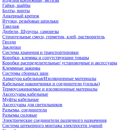
Изделия крепежные, метизы
Гайки, шайбы
Болты, винты
Анкерный крепеж
Втулки, резьбовые шпильки
Такелаж
Дюбели, Шурупы, саморезы
Строительные смеси, герметик, клей, растворитель
Гвозди
Заклепки
Система хранения и транспортировки
Коробки, клеммы и сопутствующие товары
Коробки распределительные/ установочные и аксессуары
Клеммные зажимы
Системы сборных шин
Арматура кабельная/Изоляционные материалы
Кабельные наконечники и соединители (гильзы)
Термоусаживаемые и изоляционные материалы
Аксессуары кабельные
Муфты кабельные
Аксессуары для светильников
Разъемы, соединители
Разъемы силовые
Электрические соединители различного назначения
Система штекерного монтажа электросети зданий