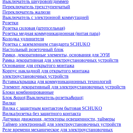
Выключатель шнуровой/диммер
Переключатель трехступенчатый
Переключатель жалюзи
Выключатель с электронной коммутацией
Розетки
Розетка силовая (штепсельная)
Розетка медная коммуникационная (витая пара)
Колодка удлинителя
Розетка с заземлением стандарта SCHUKO
Настольный розеточный блок
Рамки, декоративные элементы, основания для ЭУИ
Рамка декоративная для электроустановочных устройств
Основание для открытого монтажа
Корпус накладной для открытого монтажа
электроустановочных устройств
Вставка/крышка для коммуникационных технологий
Элемент декоративный для электроустановочных устройств
Блоки комбинированные
Блок &quot;Выключатель-розетка&quot;
Вилки
Вилка с защитным контактом бытовая SCHUKO
Вилка/розетка без защитного контакта
Датчики движения, детекторы освещенности, таймеры
Таймер электронный для электроустановочных устройств
Реле времени механическое для электроустановочных