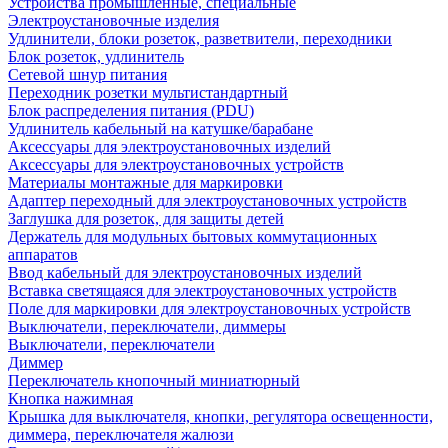
Устройства промышленные, специальные
Электроустановочные изделия
Удлинители, блоки розеток, разветвители, переходники
Блок розеток, удлинитель
Сетевой шнур питания
Переходник розетки мультистандартный
Блок распределения питания (PDU)
Удлинитель кабельный на катушке/барабане
Аксессуары для электроустановочных изделий
Аксессуары для электроустановочных устройств
Материалы монтажные для маркировки
Адаптер переходный для электроустановочных устройств
Заглушка для розеток, для защиты детей
Держатель для модульных бытовых коммутационных
аппаратов
Ввод кабельный для электроустановочных изделий
Вставка светящаяся для электроустановочных устройств
Поле для маркировки для электроустановочных устройств
Выключатели, переключатели, диммеры
Выключатели, переключатели
Диммер
Переключатель кнопочный миниатюрный
Кнопка нажимная
Крышка для выключателя, кнопки, регулятора освещенности,
диммера, переключателя жалюзи