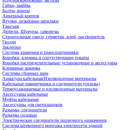
Изделия крепежные, метизы
Гайки, шайбы
Болты, винты
Анкерный крепеж
Втулки, резьбовые шпильки
Такелаж
Дюбели, Шурупы, саморезы
Строительные смеси, герметик, клей, растворитель
Гвозди
Заклепки
Система хранения и транспортировки
Коробки, клеммы и сопутствующие товары
Коробки распределительные/ установочные и аксессуары
Клеммные зажимы
Системы сборных шин
Арматура кабельная/Изоляционные материалы
Кабельные наконечники и соединители (гильзы)
Термоусаживаемые и изоляционные материалы
Аксессуары кабельные
Муфты кабельные
Аксессуары для светильников
Разъемы, соединители
Разъемы силовые
Электрические соединители различного назначения
Система штекерного монтажа электросети зданий