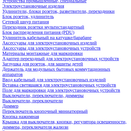
Устройства промышленные, специальные
Электроустановочные изделия
Удлинители, блоки розеток, разветвители, переходники
Блок розеток, удлинитель
Сетевой шнур питания
Переходник розетки мультистандартный
Блок распределения питания (PDU)
Удлинитель кабельный на катушке/барабане
Аксессуары для электроустановочных изделий
Аксессуары для электроустановочных устройств
Материалы монтажные для маркировки
Адаптер переходный для электроустановочных устройств
Заглушка для розеток, для защиты детей
Держатель для модульных бытовых коммутационных
аппаратов
Ввод кабельный для электроустановочных изделий
Вставка светящаяся для электроустановочных устройств
Поле для маркировки для электроустановочных устройств
Выключатели, переключатели, диммеры
Выключатели, переключатели
Диммер
Переключатель кнопочный миниатюрный
Кнопка нажимная
Крышка для выключателя, кнопки, регулятора освещенности,
диммера, переключателя жалюзи