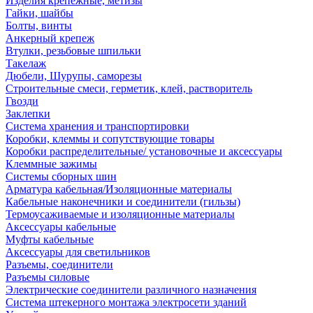
Изделия крепежные, метизы
Гайки, шайбы
Болты, винты
Анкерный крепеж
Втулки, резьбовые шпильки
Такелаж
Дюбели, Шурупы, саморезы
Строительные смеси, герметик, клей, растворитель
Гвозди
Заклепки
Система хранения и транспортировки
Коробки, клеммы и сопутствующие товары
Коробки распределительные/ установочные и аксессуары
Клеммные зажимы
Системы сборных шин
Арматура кабельная/Изоляционные материалы
Кабельные наконечники и соединители (гильзы)
Термоусаживаемые и изоляционные материалы
Аксессуары кабельные
Муфты кабельные
Аксессуары для светильников
Разъемы, соединители
Разъемы силовые
Электрические соединители различного назначения
Система штекерного монтажа электросети зданий