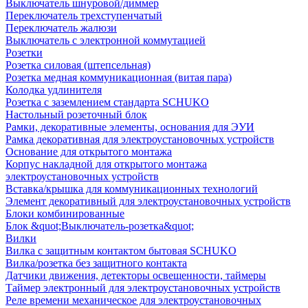
Выключатель шнуровой/диммер
Переключатель трехступенчатый
Переключатель жалюзи
Выключатель с электронной коммутацией
Розетки
Розетка силовая (штепсельная)
Розетка медная коммуникационная (витая пара)
Колодка удлинителя
Розетка с заземлением стандарта SCHUKO
Настольный розеточный блок
Рамки, декоративные элементы, основания для ЭУИ
Рамка декоративная для электроустановочных устройств
Основание для открытого монтажа
Корпус накладной для открытого монтажа
электроустановочных устройств
Вставка/крышка для коммуникационных технологий
Элемент декоративный для электроустановочных устройств
Блоки комбинированные
Блок &quot;Выключатель-розетка&quot;
Вилки
Вилка с защитным контактом бытовая SCHUKO
Вилка/розетка без защитного контакта
Датчики движения, детекторы освещенности, таймеры
Таймер электронный для электроустановочных устройств
Реле времени механическое для электроустановочных