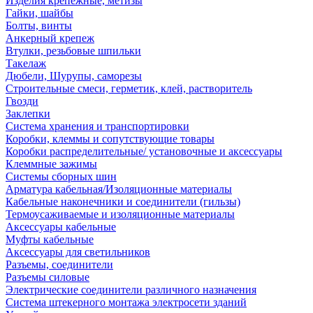
Изделия крепежные, метизы
Гайки, шайбы
Болты, винты
Анкерный крепеж
Втулки, резьбовые шпильки
Такелаж
Дюбели, Шурупы, саморезы
Строительные смеси, герметик, клей, растворитель
Гвозди
Заклепки
Система хранения и транспортировки
Коробки, клеммы и сопутствующие товары
Коробки распределительные/ установочные и аксессуары
Клеммные зажимы
Системы сборных шин
Арматура кабельная/Изоляционные материалы
Кабельные наконечники и соединители (гильзы)
Термоусаживаемые и изоляционные материалы
Аксессуары кабельные
Муфты кабельные
Аксессуары для светильников
Разъемы, соединители
Разъемы силовые
Электрические соединители различного назначения
Система штекерного монтажа электросети зданий