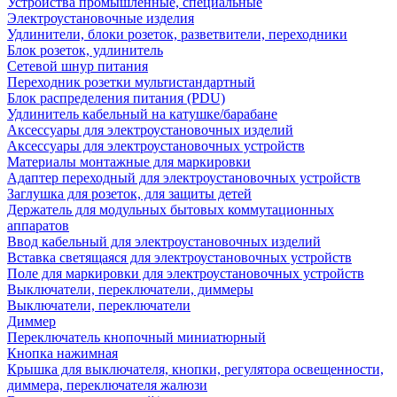
Устройства промышленные, специальные
Электроустановочные изделия
Удлинители, блоки розеток, разветвители, переходники
Блок розеток, удлинитель
Сетевой шнур питания
Переходник розетки мультистандартный
Блок распределения питания (PDU)
Удлинитель кабельный на катушке/барабане
Аксессуары для электроустановочных изделий
Аксессуары для электроустановочных устройств
Материалы монтажные для маркировки
Адаптер переходный для электроустановочных устройств
Заглушка для розеток, для защиты детей
Держатель для модульных бытовых коммутационных
аппаратов
Ввод кабельный для электроустановочных изделий
Вставка светящаяся для электроустановочных устройств
Поле для маркировки для электроустановочных устройств
Выключатели, переключатели, диммеры
Выключатели, переключатели
Диммер
Переключатель кнопочный миниатюрный
Кнопка нажимная
Крышка для выключателя, кнопки, регулятора освещенности,
диммера, переключателя жалюзи