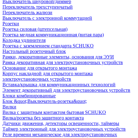
Выключатель шнуровой/диммер
Переключатель трехступенчатый
Переключатель жалюзи
Выключатель с электронной коммутацией
Розетки
Розетка силовая (штепсельная)
Розетка медная коммуникационная (витая пара)
Колодка удлинителя
Розетка с заземлением стандарта SCHUKO
Настольный розеточный блок
Рамки, декоративные элементы, основания для ЭУИ
Рамка декоративная для электроустановочных устройств
Основание для открытого монтажа
Корпус накладной для открытого монтажа
электроустановочных устройств
Вставка/крышка для коммуникационных технологий
Элемент декоративный для электроустановочных устройств
Блоки комбинированные
Блок &quot;Выключатель-розетка&quot;
Вилки
Вилка с защитным контактом бытовая SCHUKO
Вилка/розетка без защитного контакта
Датчики движения, детекторы освещенности, таймеры
Таймер электронный для электроустановочных устройств
Реле времени механическое для электроустановочных