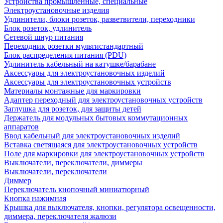
Устройства промышленные, специальные
Электроустановочные изделия
Удлинители, блоки розеток, разветвители, переходники
Блок розеток, удлинитель
Сетевой шнур питания
Переходник розетки мультистандартный
Блок распределения питания (PDU)
Удлинитель кабельный на катушке/барабане
Аксессуары для электроустановочных изделий
Аксессуары для электроустановочных устройств
Материалы монтажные для маркировки
Адаптер переходный для электроустановочных устройств
Заглушка для розеток, для защиты детей
Держатель для модульных бытовых коммутационных
аппаратов
Ввод кабельный для электроустановочных изделий
Вставка светящаяся для электроустановочных устройств
Поле для маркировки для электроустановочных устройств
Выключатели, переключатели, диммеры
Выключатели, переключатели
Диммер
Переключатель кнопочный миниатюрный
Кнопка нажимная
Крышка для выключателя, кнопки, регулятора освещенности,
диммера, переключателя жалюзи