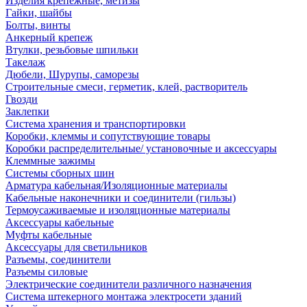
Изделия крепежные, метизы
Гайки, шайбы
Болты, винты
Анкерный крепеж
Втулки, резьбовые шпильки
Такелаж
Дюбели, Шурупы, саморезы
Строительные смеси, герметик, клей, растворитель
Гвозди
Заклепки
Система хранения и транспортировки
Коробки, клеммы и сопутствующие товары
Коробки распределительные/ установочные и аксессуары
Клеммные зажимы
Системы сборных шин
Арматура кабельная/Изоляционные материалы
Кабельные наконечники и соединители (гильзы)
Термоусаживаемые и изоляционные материалы
Аксессуары кабельные
Муфты кабельные
Аксессуары для светильников
Разъемы, соединители
Разъемы силовые
Электрические соединители различного назначения
Система штекерного монтажа электросети зданий