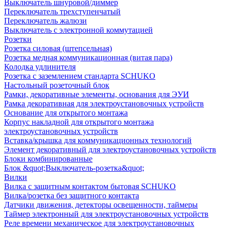
Выключатель шнуровой/диммер
Переключатель трехступенчатый
Переключатель жалюзи
Выключатель с электронной коммутацией
Розетки
Розетка силовая (штепсельная)
Розетка медная коммуникационная (витая пара)
Колодка удлинителя
Розетка с заземлением стандарта SCHUKO
Настольный розеточный блок
Рамки, декоративные элементы, основания для ЭУИ
Рамка декоративная для электроустановочных устройств
Основание для открытого монтажа
Корпус накладной для открытого монтажа
электроустановочных устройств
Вставка/крышка для коммуникационных технологий
Элемент декоративный для электроустановочных устройств
Блоки комбинированные
Блок &quot;Выключатель-розетка&quot;
Вилки
Вилка с защитным контактом бытовая SCHUKO
Вилка/розетка без защитного контакта
Датчики движения, детекторы освещенности, таймеры
Таймер электронный для электроустановочных устройств
Реле времени механическое для электроустановочных