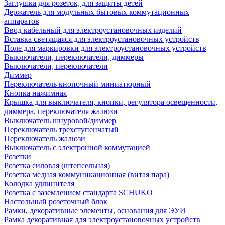
Заглушка для розеток, для защиты детей
Держатель для модульных бытовых коммутационных
аппаратов
Ввод кабельный для электроустановочных изделий
Вставка светящаяся для электроустановочных устройств
Поле для маркировки для электроустановочных устройств
Выключатели, переключатели, диммеры
Выключатели, переключатели
Диммер
Переключатель кнопочный миниатюрный
Кнопка нажимная
Крышка для выключателя, кнопки, регулятора освещенности,
диммера, переключателя жалюзи
Выключатель шнуровой/диммер
Переключатель трехступенчатый
Переключатель жалюзи
Выключатель с электронной коммутацией
Розетки
Розетка силовая (штепсельная)
Розетка медная коммуникационная (витая пара)
Колодка удлинителя
Розетка с заземлением стандарта SCHUKO
Настольный розеточный блок
Рамки, декоративные элементы, основания для ЭУИ
Рамка декоративная для электроустановочных устройств