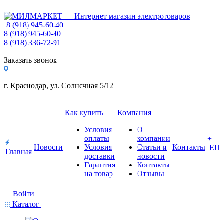
8 (918) 945-60-40
8 (918) 945-60-40
8 (918) 336-72-91
Заказать звонок
г. Краснодар, ул. Солнечная 5/12
Как купить
Компания
Условия
О
оплаты
компании
+
Новости
Условия
Статьи и
Контакты
Е
Главная
доставки
новости
Гарантия
Контакты
на товар
Отзывы
Войти
Каталог