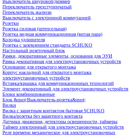
Выключатель шнуровой/диммер
Переключатель трехступенчатый
Переключатель жалюзи
Выключатель с электронной коммутацией
Розетки
Розетка силовая (штепсельная)
Розетка медная коммуникационная (витая пара)
Колодка удлинителя
Розетка с заземлением стандарта SCHUKO
Настольный розеточный блок
Рамки, декоративные элементы, основания для ЭУИ
Рамка декоративная для электроустановочных устройств
Основание для открытого монтажа
Корпус накладной для открытого монтажа
электроустановочных устройств
Вставка/крышка для коммуникационных технологий
Элемент декоративный для электроустановочных устройств
Блоки комбинированные
Блок &quot;Выключатель-розетка&quot;
Вилки
Вилка с защитным контактом бытовая SCHUKO
Вилка/розетка без защитного контакта
Датчики движения, детекторы освещенности, таймеры
Таймер электронный для электроустановочных устройств
Реле времени механическое для электроустановочных