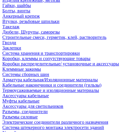
Изделия крепежные, метизы
Гайки, шайбы
Болты, винты
Анкерный крепеж
Втулки, резьбовые шпильки
Такелаж
Дюбели, Шурупы, саморезы
Строительные смеси, герметик, клей, растворитель
Гвозди
Заклепки
Система хранения и транспортировки
Коробки, клеммы и сопутствующие товары
Коробки распределительные/ установочные и аксессуары
Клеммные зажимы
Системы сборных шин
Арматура кабельная/Изоляционные материалы
Кабельные наконечники и соединители (гильзы)
Термоусаживаемые и изоляционные материалы
Аксессуары кабельные
Муфты кабельные
Аксессуары для светильников
Разъемы, соединители
Разъемы силовые
Электрические соединители различного назначения
Система штекерного монтажа электросети зданий