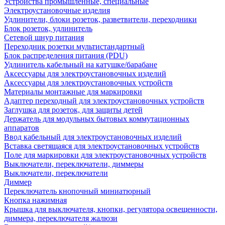
Устройства промышленные, специальные
Электроустановочные изделия
Удлинители, блоки розеток, разветвители, переходники
Блок розеток, удлинитель
Сетевой шнур питания
Переходник розетки мультистандартный
Блок распределения питания (PDU)
Удлинитель кабельный на катушке/барабане
Аксессуары для электроустановочных изделий
Аксессуары для электроустановочных устройств
Материалы монтажные для маркировки
Адаптер переходный для электроустановочных устройств
Заглушка для розеток, для защиты детей
Держатель для модульных бытовых коммутационных
аппаратов
Ввод кабельный для электроустановочных изделий
Вставка светящаяся для электроустановочных устройств
Поле для маркировки для электроустановочных устройств
Выключатели, переключатели, диммеры
Выключатели, переключатели
Диммер
Переключатель кнопочный миниатюрный
Кнопка нажимная
Крышка для выключателя, кнопки, регулятора освещенности,
диммера, переключателя жалюзи