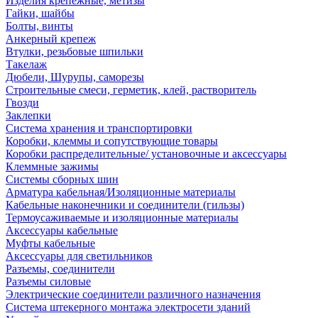
Изделия крепежные, метизы
Гайки, шайбы
Болты, винты
Анкерный крепеж
Втулки, резьбовые шпильки
Такелаж
Дюбели, Шурупы, саморезы
Строительные смеси, герметик, клей, растворитель
Гвозди
Заклепки
Система хранения и транспортировки
Коробки, клеммы и сопутствующие товары
Коробки распределительные/ установочные и аксессуары
Клеммные зажимы
Системы сборных шин
Арматура кабельная/Изоляционные материалы
Кабельные наконечники и соединители (гильзы)
Термоусаживаемые и изоляционные материалы
Аксессуары кабельные
Муфты кабельные
Аксессуары для светильников
Разъемы, соединители
Разъемы силовые
Электрические соединители различного назначения
Система штекерного монтажа электросети зданий