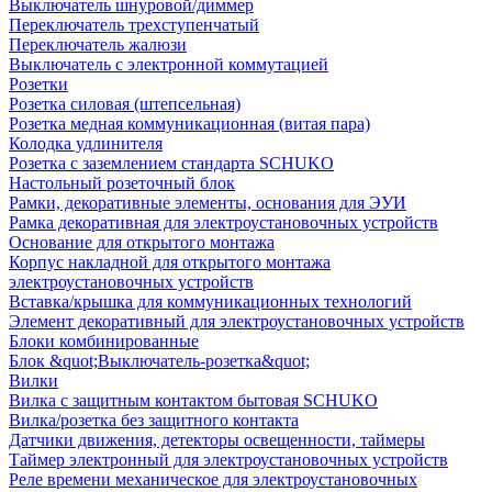
Выключатель шнуровой/диммер
Переключатель трехступенчатый
Переключатель жалюзи
Выключатель с электронной коммутацией
Розетки
Розетка силовая (штепсельная)
Розетка медная коммуникационная (витая пара)
Колодка удлинителя
Розетка с заземлением стандарта SCHUKO
Настольный розеточный блок
Рамки, декоративные элементы, основания для ЭУИ
Рамка декоративная для электроустановочных устройств
Основание для открытого монтажа
Корпус накладной для открытого монтажа
электроустановочных устройств
Вставка/крышка для коммуникационных технологий
Элемент декоративный для электроустановочных устройств
Блоки комбинированные
Блок &quot;Выключатель-розетка&quot;
Вилки
Вилка с защитным контактом бытовая SCHUKO
Вилка/розетка без защитного контакта
Датчики движения, детекторы освещенности, таймеры
Таймер электронный для электроустановочных устройств
Реле времени механическое для электроустановочных