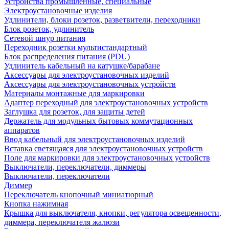
Устройства промышленные, специальные
Электроустановочные изделия
Удлинители, блоки розеток, разветвители, переходники
Блок розеток, удлинитель
Сетевой шнур питания
Переходник розетки мультистандартный
Блок распределения питания (PDU)
Удлинитель кабельный на катушке/барабане
Аксессуары для электроустановочных изделий
Аксессуары для электроустановочных устройств
Материалы монтажные для маркировки
Адаптер переходный для электроустановочных устройств
Заглушка для розеток, для защиты детей
Держатель для модульных бытовых коммутационных
аппаратов
Ввод кабельный для электроустановочных изделий
Вставка светящаяся для электроустановочных устройств
Поле для маркировки для электроустановочных устройств
Выключатели, переключатели, диммеры
Выключатели, переключатели
Диммер
Переключатель кнопочный миниатюрный
Кнопка нажимная
Крышка для выключателя, кнопки, регулятора освещенности,
диммера, переключателя жалюзи