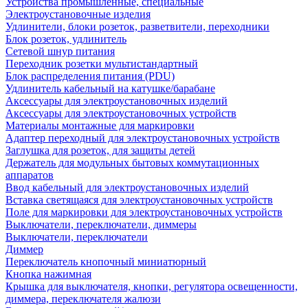
Устройства промышленные, специальные
Электроустановочные изделия
Удлинители, блоки розеток, разветвители, переходники
Блок розеток, удлинитель
Сетевой шнур питания
Переходник розетки мультистандартный
Блок распределения питания (PDU)
Удлинитель кабельный на катушке/барабане
Аксессуары для электроустановочных изделий
Аксессуары для электроустановочных устройств
Материалы монтажные для маркировки
Адаптер переходный для электроустановочных устройств
Заглушка для розеток, для защиты детей
Держатель для модульных бытовых коммутационных
аппаратов
Ввод кабельный для электроустановочных изделий
Вставка светящаяся для электроустановочных устройств
Поле для маркировки для электроустановочных устройств
Выключатели, переключатели, диммеры
Выключатели, переключатели
Диммер
Переключатель кнопочный миниатюрный
Кнопка нажимная
Крышка для выключателя, кнопки, регулятора освещенности,
диммера, переключателя жалюзи