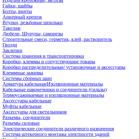
Изделия крепежные, метизы
Гайки, шайбы
Болты, винты
Анкерный крепеж
Втулки, резьбовые шпильки
Такелаж
Дюбели, Шурупы, саморезы
Строительные смеси, герметик, клей, растворитель
Гвозди
Заклепки
Система хранения и транспортировки
Коробки, клеммы и сопутствующие товары
Коробки распределительные/ установочные и аксессуары
Клеммные зажимы
Системы сборных шин
Арматура кабельная/Изоляционные материалы
Кабельные наконечники и соединители (гильзы)
Термоусаживаемые и изоляционные материалы
Аксессуары кабельные
Муфты кабельные
Аксессуары для светильников
Разъемы, соединители
Разъемы силовые
Электрические соединители различного назначения
Система штекерного монтажа электросети зданий