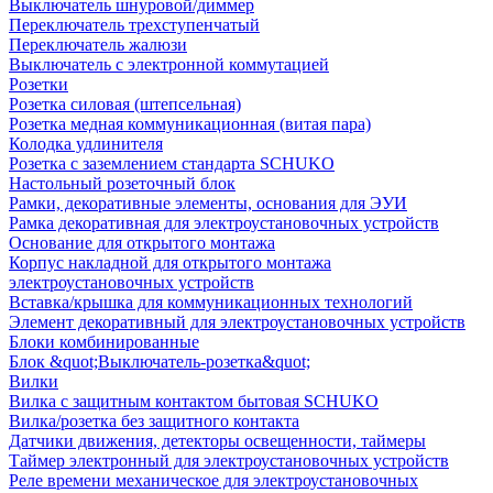
Выключатель шнуровой/диммер
Переключатель трехступенчатый
Переключатель жалюзи
Выключатель с электронной коммутацией
Розетки
Розетка силовая (штепсельная)
Розетка медная коммуникационная (витая пара)
Колодка удлинителя
Розетка с заземлением стандарта SCHUKO
Настольный розеточный блок
Рамки, декоративные элементы, основания для ЭУИ
Рамка декоративная для электроустановочных устройств
Основание для открытого монтажа
Корпус накладной для открытого монтажа
электроустановочных устройств
Вставка/крышка для коммуникационных технологий
Элемент декоративный для электроустановочных устройств
Блоки комбинированные
Блок &quot;Выключатель-розетка&quot;
Вилки
Вилка с защитным контактом бытовая SCHUKO
Вилка/розетка без защитного контакта
Датчики движения, детекторы освещенности, таймеры
Таймер электронный для электроустановочных устройств
Реле времени механическое для электроустановочных