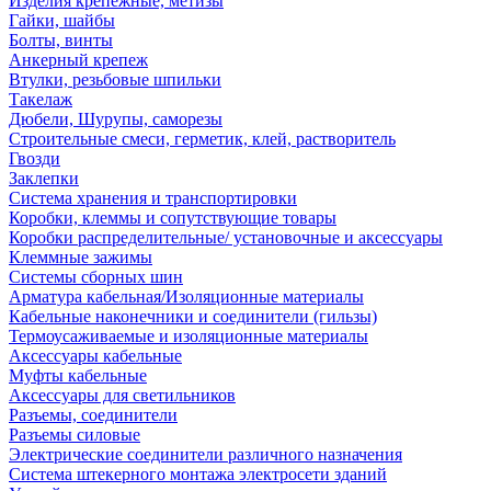
Изделия крепежные, метизы
Гайки, шайбы
Болты, винты
Анкерный крепеж
Втулки, резьбовые шпильки
Такелаж
Дюбели, Шурупы, саморезы
Строительные смеси, герметик, клей, растворитель
Гвозди
Заклепки
Система хранения и транспортировки
Коробки, клеммы и сопутствующие товары
Коробки распределительные/ установочные и аксессуары
Клеммные зажимы
Системы сборных шин
Арматура кабельная/Изоляционные материалы
Кабельные наконечники и соединители (гильзы)
Термоусаживаемые и изоляционные материалы
Аксессуары кабельные
Муфты кабельные
Аксессуары для светильников
Разъемы, соединители
Разъемы силовые
Электрические соединители различного назначения
Система штекерного монтажа электросети зданий