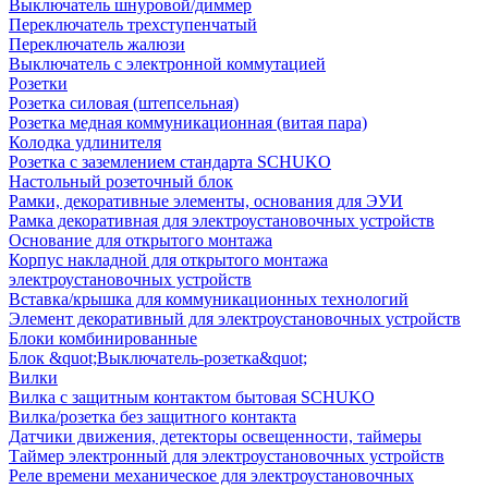
Выключатель шнуровой/диммер
Переключатель трехступенчатый
Переключатель жалюзи
Выключатель с электронной коммутацией
Розетки
Розетка силовая (штепсельная)
Розетка медная коммуникационная (витая пара)
Колодка удлинителя
Розетка с заземлением стандарта SCHUKO
Настольный розеточный блок
Рамки, декоративные элементы, основания для ЭУИ
Рамка декоративная для электроустановочных устройств
Основание для открытого монтажа
Корпус накладной для открытого монтажа
электроустановочных устройств
Вставка/крышка для коммуникационных технологий
Элемент декоративный для электроустановочных устройств
Блоки комбинированные
Блок &quot;Выключатель-розетка&quot;
Вилки
Вилка с защитным контактом бытовая SCHUKO
Вилка/розетка без защитного контакта
Датчики движения, детекторы освещенности, таймеры
Таймер электронный для электроустановочных устройств
Реле времени механическое для электроустановочных