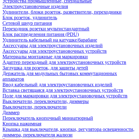
Устройства промышленные, специальные
Электроустановочные изделия
Удлинители, блоки розеток, разветвители, переходники
Блок розеток, удлинитель
Сетевой шнур питания
Переходник розетки мультистандартный
Блок распределения питания (PDU)
Удлинитель кабельный на катушке/барабане
Аксессуары для электроустановочных изделий
Аксессуары для электроустановочных устройств
Материалы монтажные для маркировки
Адаптер переходный для электроустановочных устройств
Заглушка для розеток, для защиты детей
Держатель для модульных бытовых коммутационных
аппаратов
Ввод кабельный для электроустановочных изделий
Вставка светящаяся для электроустановочных устройств
Поле для маркировки для электроустановочных устройств
Выключатели, переключатели, диммеры
Выключатели, переключатели
Диммер
Переключатель кнопочный миниатюрный
Кнопка нажимная
Крышка для выключателя, кнопки, регулятора освещенности,
диммера, переключателя жалюзи