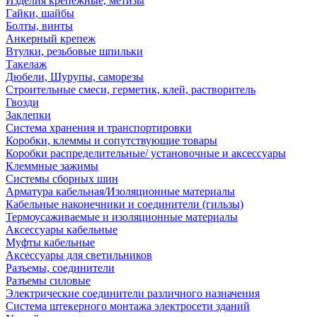
Изделия крепежные, метизы
Гайки, шайбы
Болты, винты
Анкерный крепеж
Втулки, резьбовые шпильки
Такелаж
Дюбели, Шурупы, саморезы
Строительные смеси, герметик, клей, растворитель
Гвозди
Заклепки
Система хранения и транспортировки
Коробки, клеммы и сопутствующие товары
Коробки распределительные/ установочные и аксессуары
Клеммные зажимы
Системы сборных шин
Арматура кабельная/Изоляционные материалы
Кабельные наконечники и соединители (гильзы)
Термоусаживаемые и изоляционные материалы
Аксессуары кабельные
Муфты кабельные
Аксессуары для светильников
Разъемы, соединители
Разъемы силовые
Электрические соединители различного назначения
Система штекерного монтажа электросети зданий