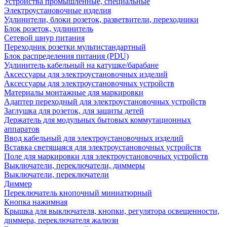
Устройства промышленные, специальные
Электроустановочные изделия
Удлинители, блоки розеток, разветвители, переходники
Блок розеток, удлинитель
Сетевой шнур питания
Переходник розетки мультистандартный
Блок распределения питания (PDU)
Удлинитель кабельный на катушке/барабане
Аксессуары для электроустановочных изделий
Аксессуары для электроустановочных устройств
Материалы монтажные для маркировки
Адаптер переходный для электроустановочных устройств
Заглушка для розеток, для защиты детей
Держатель для модульных бытовых коммутационных
аппаратов
Ввод кабельный для электроустановочных изделий
Вставка светящаяся для электроустановочных устройств
Поле для маркировки для электроустановочных устройств
Выключатели, переключатели, диммеры
Выключатели, переключатели
Диммер
Переключатель кнопочный миниатюрный
Кнопка нажимная
Крышка для выключателя, кнопки, регулятора освещенности,
диммера, переключателя жалюзи