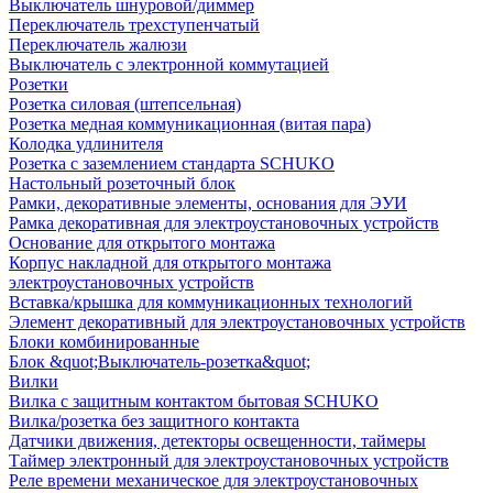
Выключатель шнуровой/диммер
Переключатель трехступенчатый
Переключатель жалюзи
Выключатель с электронной коммутацией
Розетки
Розетка силовая (штепсельная)
Розетка медная коммуникационная (витая пара)
Колодка удлинителя
Розетка с заземлением стандарта SCHUKO
Настольный розеточный блок
Рамки, декоративные элементы, основания для ЭУИ
Рамка декоративная для электроустановочных устройств
Основание для открытого монтажа
Корпус накладной для открытого монтажа
электроустановочных устройств
Вставка/крышка для коммуникационных технологий
Элемент декоративный для электроустановочных устройств
Блоки комбинированные
Блок &quot;Выключатель-розетка&quot;
Вилки
Вилка с защитным контактом бытовая SCHUKO
Вилка/розетка без защитного контакта
Датчики движения, детекторы освещенности, таймеры
Таймер электронный для электроустановочных устройств
Реле времени механическое для электроустановочных