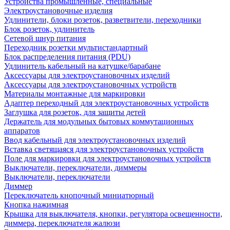
Устройства промышленные, специальные
Электроустановочные изделия
Удлинители, блоки розеток, разветвители, переходники
Блок розеток, удлинитель
Сетевой шнур питания
Переходник розетки мультистандартный
Блок распределения питания (PDU)
Удлинитель кабельный на катушке/барабане
Аксессуары для электроустановочных изделий
Аксессуары для электроустановочных устройств
Материалы монтажные для маркировки
Адаптер переходный для электроустановочных устройств
Заглушка для розеток, для защиты детей
Держатель для модульных бытовых коммутационных
аппаратов
Ввод кабельный для электроустановочных изделий
Вставка светящаяся для электроустановочных устройств
Поле для маркировки для электроустановочных устройств
Выключатели, переключатели, диммеры
Выключатели, переключатели
Диммер
Переключатель кнопочный миниатюрный
Кнопка нажимная
Крышка для выключателя, кнопки, регулятора освещенности,
диммера, переключателя жалюзи