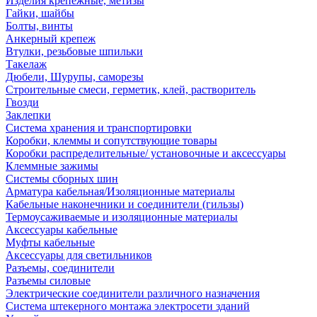
Изделия крепежные, метизы
Гайки, шайбы
Болты, винты
Анкерный крепеж
Втулки, резьбовые шпильки
Такелаж
Дюбели, Шурупы, саморезы
Строительные смеси, герметик, клей, растворитель
Гвозди
Заклепки
Система хранения и транспортировки
Коробки, клеммы и сопутствующие товары
Коробки распределительные/ установочные и аксессуары
Клеммные зажимы
Системы сборных шин
Арматура кабельная/Изоляционные материалы
Кабельные наконечники и соединители (гильзы)
Термоусаживаемые и изоляционные материалы
Аксессуары кабельные
Муфты кабельные
Аксессуары для светильников
Разъемы, соединители
Разъемы силовые
Электрические соединители различного назначения
Система штекерного монтажа электросети зданий