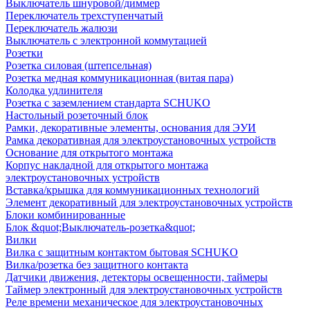
Выключатель шнуровой/диммер
Переключатель трехступенчатый
Переключатель жалюзи
Выключатель с электронной коммутацией
Розетки
Розетка силовая (штепсельная)
Розетка медная коммуникационная (витая пара)
Колодка удлинителя
Розетка с заземлением стандарта SCHUKO
Настольный розеточный блок
Рамки, декоративные элементы, основания для ЭУИ
Рамка декоративная для электроустановочных устройств
Основание для открытого монтажа
Корпус накладной для открытого монтажа
электроустановочных устройств
Вставка/крышка для коммуникационных технологий
Элемент декоративный для электроустановочных устройств
Блоки комбинированные
Блок &quot;Выключатель-розетка&quot;
Вилки
Вилка с защитным контактом бытовая SCHUKO
Вилка/розетка без защитного контакта
Датчики движения, детекторы освещенности, таймеры
Таймер электронный для электроустановочных устройств
Реле времени механическое для электроустановочных