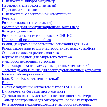
Выключатель шнуровой/диммер
Переключатель трехступенчатый
Переключатель жалюзи
Выключатель с электронной коммутацией
Розетки
Розетка силовая (штепсельная)
Розетка медная коммуникационная (витая пара)
Колодка удлинителя
Розетка с заземлением стандарта SCHUKO
Настольный розеточный блок
Рамки, декоративные элементы, основания для ЭУИ
Рамка декоративная для электроустановочных устройств
Основание для открытого монтажа
Корпус накладной для открытого монтажа
электроустановочных устройств
Вставка/крышка для коммуникационных технологий
Элемент декоративный для электроустановочных устройств
Блоки комбинированные
Блок &quot;Выключатель-розетка&quot;
Вилки
Вилка с защитным контактом бытовая SCHUKO
Вилка/розетка без защитного контакта
Датчики движения, детекторы освещенности, таймеры
Таймер электронный для электроустановочных устройств
Реле времени механическое для электроустановочных