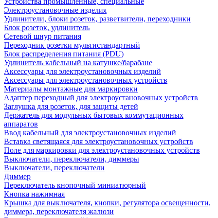
Устройства промышленные, специальные
Электроустановочные изделия
Удлинители, блоки розеток, разветвители, переходники
Блок розеток, удлинитель
Сетевой шнур питания
Переходник розетки мультистандартный
Блок распределения питания (PDU)
Удлинитель кабельный на катушке/барабане
Аксессуары для электроустановочных изделий
Аксессуары для электроустановочных устройств
Материалы монтажные для маркировки
Адаптер переходный для электроустановочных устройств
Заглушка для розеток, для защиты детей
Держатель для модульных бытовых коммутационных
аппаратов
Ввод кабельный для электроустановочных изделий
Вставка светящаяся для электроустановочных устройств
Поле для маркировки для электроустановочных устройств
Выключатели, переключатели, диммеры
Выключатели, переключатели
Диммер
Переключатель кнопочный миниатюрный
Кнопка нажимная
Крышка для выключателя, кнопки, регулятора освещенности,
диммера, переключателя жалюзи