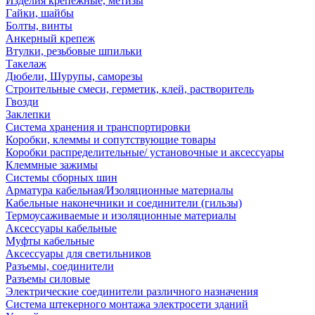
Изделия крепежные, метизы
Гайки, шайбы
Болты, винты
Анкерный крепеж
Втулки, резьбовые шпильки
Такелаж
Дюбели, Шурупы, саморезы
Строительные смеси, герметик, клей, растворитель
Гвозди
Заклепки
Система хранения и транспортировки
Коробки, клеммы и сопутствующие товары
Коробки распределительные/ установочные и аксессуары
Клеммные зажимы
Системы сборных шин
Арматура кабельная/Изоляционные материалы
Кабельные наконечники и соединители (гильзы)
Термоусаживаемые и изоляционные материалы
Аксессуары кабельные
Муфты кабельные
Аксессуары для светильников
Разъемы, соединители
Разъемы силовые
Электрические соединители различного назначения
Система штекерного монтажа электросети зданий