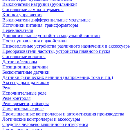
Выключатели нагрузки (рубильники)
Сигнальные лампы и зуммеры
Кнопки управления
Выключатели дифференцальные модульные
Источники питания, трансформаторы
Переключатели
Дополнительные устройства модульной системы
Посты управления и джойстики
Низковольтные устройства различного назначения и аксессуар
Преобразователи частоты, устройства плавного пуска
Сигнальные колонны
Датчики/сенсоры
Позиционные датчики
Бесконтактные датчики
Датчики физических величин (напряжения, тока и т.п.)
Аксессуары к датчикам
Реле
Исполнительные реле
Реле контроля
Реле времени, таймеры
Измерительные реле
Промышленные контроллеры и автоматизация производства
Логические контроллеры и аксессуары
Средства человеко-машинного интерфейса
Промышленная сеть