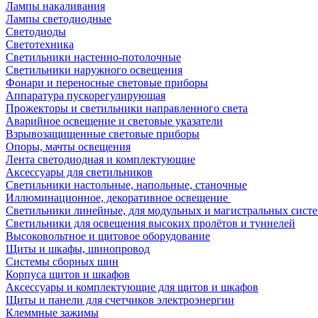
Лампы накаливания
Лампы светодиодные
Светодиоды
Светотехника
Светильники настенно-потолочные
Светильники наружного освещения
Фонари и переносные световые приборы
Аппаратура пускорегулирующая
Прожекторы и светильники направленного света
Аварийное освещение и световые указатели
Взрывозащищенные световые приборы
Опоры, мачты освещения
Лента светодиодная и комплектующие
Аксессуары для светильников
Светильники настольные, напольные, станочные
Иллюминационное, декоративное освещение
Светильники линейные, для модульных и магистральных сист
Светильники для освещения высоких пролётов и туннелей
Высоковольтное и щитовое оборудование
Щиты и шкафы, шинопровод
Системы сборных шин
Корпуса щитов и шкафов
Аксессуары и комплектующие для щитов и шкафов
Щиты и панели для счетчиков электроэнергии
Клеммные зажимы