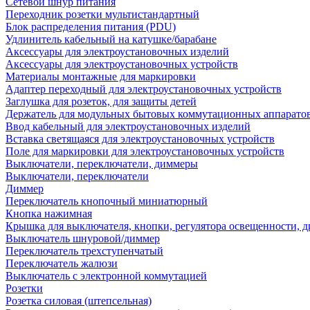
Сетевой шнур питания
Переходник розетки мультистандартный
Блок распределения питания (PDU)
Удлинитель кабельный на катушке/барабане
Аксессуары для электроустановочных изделий
Аксессуары для электроустановочных устройств
Материалы монтажные для маркировки
Адаптер переходный для электроустановочных устройств
Заглушка для розеток, для защиты детей
Держатель для модульных бытовых коммутационных аппарато
Ввод кабельный для электроустановочных изделий
Вставка светящаяся для электроустановочных устройств
Поле для маркировки для электроустановочных устройств
Выключатели, переключатели, диммеры
Выключатели, переключатели
Диммер
Переключатель кнопочный миниатюрный
Кнопка нажимная
Крышка для выключателя, кнопки, регулятора освещенности, 
Выключатель шнуровой/диммер
Переключатель трехступенчатый
Переключатель жалюзи
Выключатель с электронной коммутацией
Розетки
Розетка силовая (штепсельная)