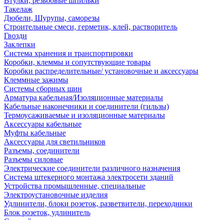
Втулки, резьбовые шпильки
Такелаж
Дюбели, Шурупы, саморезы
Строительные смеси, герметик, клей, растворитель
Гвозди
Заклепки
Система хранения и транспортировки
Коробки, клеммы и сопутствующие товары
Коробки распределительные/ установочные и аксессуары
Клеммные зажимы
Системы сборных шин
Арматура кабельная/Изоляционные материалы
Кабельные наконечники и соединители (гильзы)
Термоусаживаемые и изоляционные материалы
Аксессуары кабельные
Муфты кабельные
Аксессуары для светильников
Разъемы, соединители
Разъемы силовые
Электрические соединители различного назначения
Система штекерного монтажа электросети зданий
Устройства промышленные, специальные
Электроустановочные изделия
Удлинители, блоки розеток, разветвители, переходники
Блок розеток, удлинитель