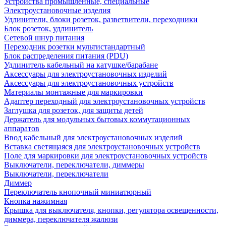
Устройства промышленные, специальные
Электроустановочные изделия
Удлинители, блоки розеток, разветвители, переходники
Блок розеток, удлинитель
Сетевой шнур питания
Переходник розетки мультистандартный
Блок распределения питания (PDU)
Удлинитель кабельный на катушке/барабане
Аксессуары для электроустановочных изделий
Аксессуары для электроустановочных устройств
Материалы монтажные для маркировки
Адаптер переходный для электроустановочных устройств
Заглушка для розеток, для защиты детей
Держатель для модульных бытовых коммутационных
аппаратов
Ввод кабельный для электроустановочных изделий
Вставка светящаяся для электроустановочных устройств
Поле для маркировки для электроустановочных устройств
Выключатели, переключатели, диммеры
Выключатели, переключатели
Диммер
Переключатель кнопочный миниатюрный
Кнопка нажимная
Крышка для выключателя, кнопки, регулятора освещенности,
диммера, переключателя жалюзи