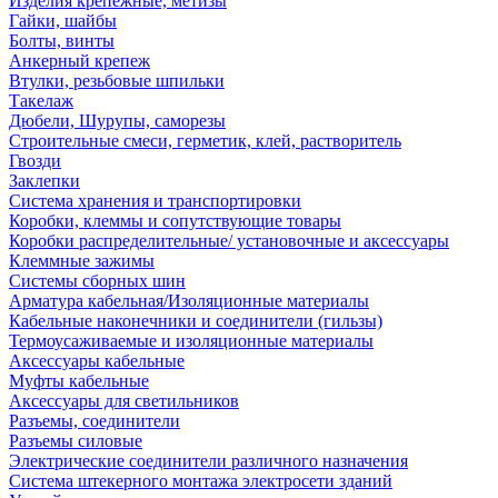
Изделия крепежные, метизы
Гайки, шайбы
Болты, винты
Анкерный крепеж
Втулки, резьбовые шпильки
Такелаж
Дюбели, Шурупы, саморезы
Строительные смеси, герметик, клей, растворитель
Гвозди
Заклепки
Система хранения и транспортировки
Коробки, клеммы и сопутствующие товары
Коробки распределительные/ установочные и аксессуары
Клеммные зажимы
Системы сборных шин
Арматура кабельная/Изоляционные материалы
Кабельные наконечники и соединители (гильзы)
Термоусаживаемые и изоляционные материалы
Аксессуары кабельные
Муфты кабельные
Аксессуары для светильников
Разъемы, соединители
Разъемы силовые
Электрические соединители различного назначения
Система штекерного монтажа электросети зданий