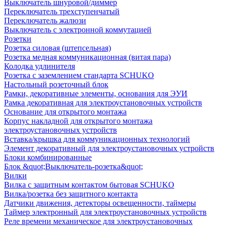
Выключатель шнуровой/диммер
Переключатель трехступенчатый
Переключатель жалюзи
Выключатель с электронной коммутацией
Розетки
Розетка силовая (штепсельная)
Розетка медная коммуникационная (витая пара)
Колодка удлинителя
Розетка с заземлением стандарта SCHUKO
Настольный розеточный блок
Рамки, декоративные элементы, основания для ЭУИ
Рамка декоративная для электроустановочных устройств
Основание для открытого монтажа
Корпус накладной для открытого монтажа
электроустановочных устройств
Вставка/крышка для коммуникационных технологий
Элемент декоративный для электроустановочных устройств
Блоки комбинированные
Блок &quot;Выключатель-розетка&quot;
Вилки
Вилка с защитным контактом бытовая SCHUKO
Вилка/розетка без защитного контакта
Датчики движения, детекторы освещенности, таймеры
Таймер электронный для электроустановочных устройств
Реле времени механическое для электроустановочных