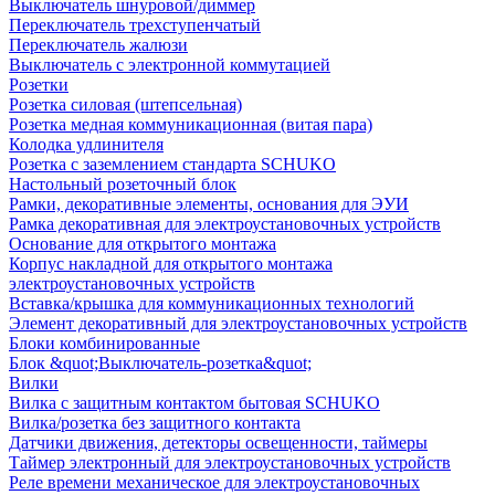
Выключатель шнуровой/диммер
Переключатель трехступенчатый
Переключатель жалюзи
Выключатель с электронной коммутацией
Розетки
Розетка силовая (штепсельная)
Розетка медная коммуникационная (витая пара)
Колодка удлинителя
Розетка с заземлением стандарта SCHUKO
Настольный розеточный блок
Рамки, декоративные элементы, основания для ЭУИ
Рамка декоративная для электроустановочных устройств
Основание для открытого монтажа
Корпус накладной для открытого монтажа
электроустановочных устройств
Вставка/крышка для коммуникационных технологий
Элемент декоративный для электроустановочных устройств
Блоки комбинированные
Блок &quot;Выключатель-розетка&quot;
Вилки
Вилка с защитным контактом бытовая SCHUKO
Вилка/розетка без защитного контакта
Датчики движения, детекторы освещенности, таймеры
Таймер электронный для электроустановочных устройств
Реле времени механическое для электроустановочных