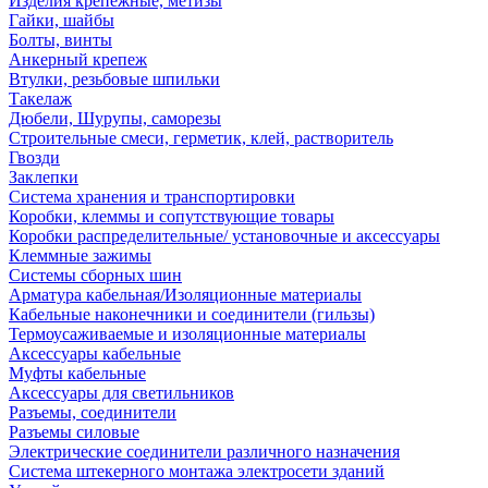
Изделия крепежные, метизы
Гайки, шайбы
Болты, винты
Анкерный крепеж
Втулки, резьбовые шпильки
Такелаж
Дюбели, Шурупы, саморезы
Строительные смеси, герметик, клей, растворитель
Гвозди
Заклепки
Система хранения и транспортировки
Коробки, клеммы и сопутствующие товары
Коробки распределительные/ установочные и аксессуары
Клеммные зажимы
Системы сборных шин
Арматура кабельная/Изоляционные материалы
Кабельные наконечники и соединители (гильзы)
Термоусаживаемые и изоляционные материалы
Аксессуары кабельные
Муфты кабельные
Аксессуары для светильников
Разъемы, соединители
Разъемы силовые
Электрические соединители различного назначения
Система штекерного монтажа электросети зданий