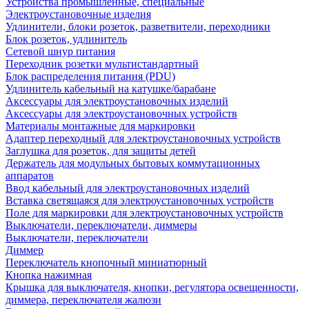
Устройства промышленные, специальные
Электроустановочные изделия
Удлинители, блоки розеток, разветвители, переходники
Блок розеток, удлинитель
Сетевой шнур питания
Переходник розетки мультистандартный
Блок распределения питания (PDU)
Удлинитель кабельный на катушке/барабане
Аксессуары для электроустановочных изделий
Аксессуары для электроустановочных устройств
Материалы монтажные для маркировки
Адаптер переходный для электроустановочных устройств
Заглушка для розеток, для защиты детей
Держатель для модульных бытовых коммутационных
аппаратов
Ввод кабельный для электроустановочных изделий
Вставка светящаяся для электроустановочных устройств
Поле для маркировки для электроустановочных устройств
Выключатели, переключатели, диммеры
Выключатели, переключатели
Диммер
Переключатель кнопочный миниатюрный
Кнопка нажимная
Крышка для выключателя, кнопки, регулятора освещенности,
диммера, переключателя жалюзи