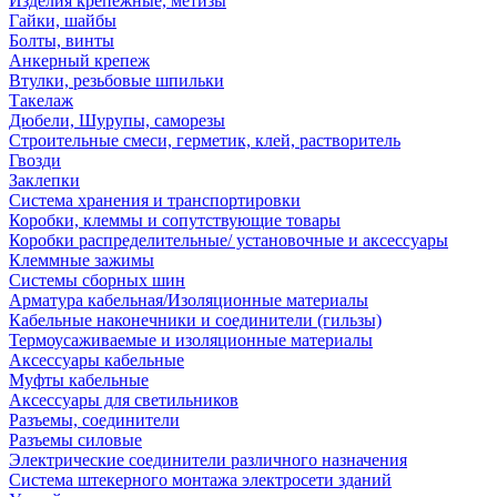
Изделия крепежные, метизы
Гайки, шайбы
Болты, винты
Анкерный крепеж
Втулки, резьбовые шпильки
Такелаж
Дюбели, Шурупы, саморезы
Строительные смеси, герметик, клей, растворитель
Гвозди
Заклепки
Система хранения и транспортировки
Коробки, клеммы и сопутствующие товары
Коробки распределительные/ установочные и аксессуары
Клеммные зажимы
Системы сборных шин
Арматура кабельная/Изоляционные материалы
Кабельные наконечники и соединители (гильзы)
Термоусаживаемые и изоляционные материалы
Аксессуары кабельные
Муфты кабельные
Аксессуары для светильников
Разъемы, соединители
Разъемы силовые
Электрические соединители различного назначения
Система штекерного монтажа электросети зданий