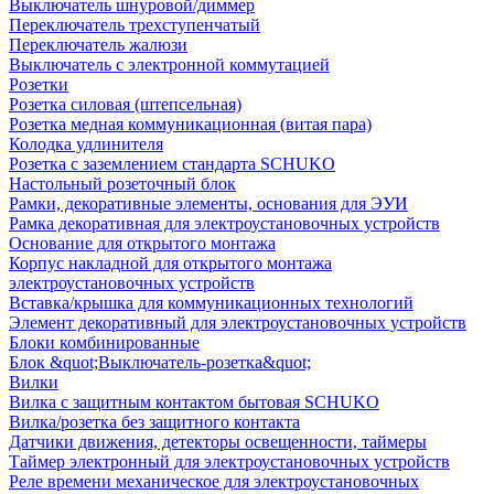
Выключатель шнуровой/диммер
Переключатель трехступенчатый
Переключатель жалюзи
Выключатель с электронной коммутацией
Розетки
Розетка силовая (штепсельная)
Розетка медная коммуникационная (витая пара)
Колодка удлинителя
Розетка с заземлением стандарта SCHUKO
Настольный розеточный блок
Рамки, декоративные элементы, основания для ЭУИ
Рамка декоративная для электроустановочных устройств
Основание для открытого монтажа
Корпус накладной для открытого монтажа
электроустановочных устройств
Вставка/крышка для коммуникационных технологий
Элемент декоративный для электроустановочных устройств
Блоки комбинированные
Блок &quot;Выключатель-розетка&quot;
Вилки
Вилка с защитным контактом бытовая SCHUKO
Вилка/розетка без защитного контакта
Датчики движения, детекторы освещенности, таймеры
Таймер электронный для электроустановочных устройств
Реле времени механическое для электроустановочных