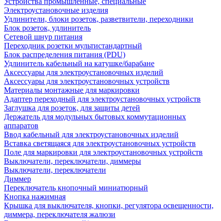
Устройства промышленные, специальные
Электроустановочные изделия
Удлинители, блоки розеток, разветвители, переходники
Блок розеток, удлинитель
Сетевой шнур питания
Переходник розетки мультистандартный
Блок распределения питания (PDU)
Удлинитель кабельный на катушке/барабане
Аксессуары для электроустановочных изделий
Аксессуары для электроустановочных устройств
Материалы монтажные для маркировки
Адаптер переходный для электроустановочных устройств
Заглушка для розеток, для защиты детей
Держатель для модульных бытовых коммутационных
аппаратов
Ввод кабельный для электроустановочных изделий
Вставка светящаяся для электроустановочных устройств
Поле для маркировки для электроустановочных устройств
Выключатели, переключатели, диммеры
Выключатели, переключатели
Диммер
Переключатель кнопочный миниатюрный
Кнопка нажимная
Крышка для выключателя, кнопки, регулятора освещенности,
диммера, переключателя жалюзи