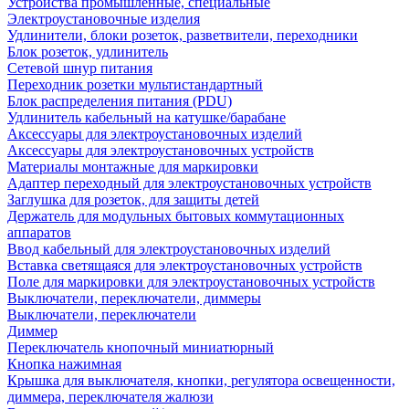
Устройства промышленные, специальные
Электроустановочные изделия
Удлинители, блоки розеток, разветвители, переходники
Блок розеток, удлинитель
Сетевой шнур питания
Переходник розетки мультистандартный
Блок распределения питания (PDU)
Удлинитель кабельный на катушке/барабане
Аксессуары для электроустановочных изделий
Аксессуары для электроустановочных устройств
Материалы монтажные для маркировки
Адаптер переходный для электроустановочных устройств
Заглушка для розеток, для защиты детей
Держатель для модульных бытовых коммутационных
аппаратов
Ввод кабельный для электроустановочных изделий
Вставка светящаяся для электроустановочных устройств
Поле для маркировки для электроустановочных устройств
Выключатели, переключатели, диммеры
Выключатели, переключатели
Диммер
Переключатель кнопочный миниатюрный
Кнопка нажимная
Крышка для выключателя, кнопки, регулятора освещенности,
диммера, переключателя жалюзи