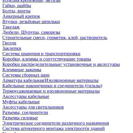
Изделия крепежные, метизы
Гайки, шайбы
Болты, винты
Анкерный крепеж
Втулки, резьбовые шпильки
Такелаж
Дюбели, Шурупы, саморезы
Строительные смеси, герметик, клей, растворитель
Гвозди
Заклепки
Система хранения и транспортировки
Коробки, клеммы и сопутствующие товары
Коробки распределительные/ установочные и аксессуары
Клеммные зажимы
Системы сборных шин
Арматура кабельная/Изоляционные материалы
Кабельные наконечники и соединители (гильзы)
Термоусаживаемые и изоляционные материалы
Аксессуары кабельные
Муфты кабельные
Аксессуары для светильников
Разъемы, соединители
Разъемы силовые
Электрические соединители различного назначения
Система штекерного монтажа электросети зданий