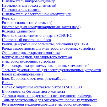
Выключатель шнуровой/диммер
Переключатель трехступенчатый
Переключатель жалюзи
Выключатель с электронной коммутацией
Розетки
Розетка силовая (штепсельная)
Розетка медная коммуникационная (витая пара)
Колодка удлинителя
Розетка с заземлением стандарта SCHUKO
Настольный розеточный блок
Рамки, декоративные элементы, основания для ЭУИ
Рамка декоративная для электроустановочных устройств
Основание для открытого монтажа
Корпус накладной для открытого монтажа
электроустановочных устройств
Вставка/крышка для коммуникационных технологий
Элемент декоративный для электроустановочных устройств
Блоки комбинированные
Блок &quot;Выключатель-розетка&quot;
Вилки
Вилка с защитным контактом бытовая SCHUKO
Вилка/розетка без защитного контакта
Датчики движения, детекторы освещенности, таймеры
Таймер электронный для электроустановочных устройств
Реле времени механическое для электроустановочных