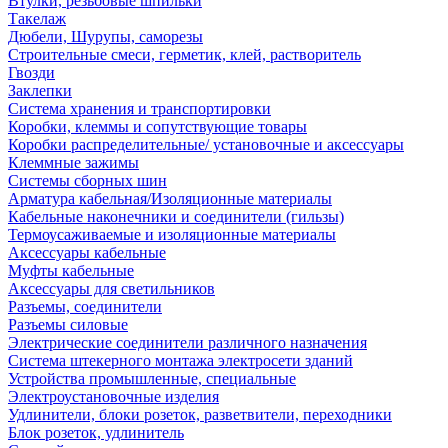
Втулки, резьбовые шпильки
Такелаж
Дюбели, Шурупы, саморезы
Строительные смеси, герметик, клей, растворитель
Гвозди
Заклепки
Система хранения и транспортировки
Коробки, клеммы и сопутствующие товары
Коробки распределительные/ установочные и аксессуары
Клеммные зажимы
Системы сборных шин
Арматура кабельная/Изоляционные материалы
Кабельные наконечники и соединители (гильзы)
Термоусаживаемые и изоляционные материалы
Аксессуары кабельные
Муфты кабельные
Аксессуары для светильников
Разъемы, соединители
Разъемы силовые
Электрические соединители различного назначения
Система штекерного монтажа электросети зданий
Устройства промышленные, специальные
Электроустановочные изделия
Удлинители, блоки розеток, разветвители, переходники
Блок розеток, удлинитель