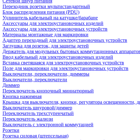
Сетевой шнур питания
Переходник розетки мультистандартный
Блок распределения питания (PDU)
Удлинитель кабельный на катушке/барабане
Аксессуары для электроустановочных изделий
Аксессуары для электроустановочных устройств
Материалы монтажные для маркировки
Адаптер переходный для электроустановочных устройств
Заглушка для розеток, для защиты детей
Держатель для модульных бытовых коммутационных аппарато
Ввод кабельный для электроустановочных изделий
Вставка светящаяся для электроустановочных устройств
Поле для маркировки для электроустановочных устройств
Выключатели, переключатели, диммеры
Выключатели, переключатели
Диммер
Переключатель кнопочный миниатюрный
Кнопка нажимная
Крышка для выключателя, кнопки, регулятора освещенности, 
Выключатель шнуровой/диммер
Переключатель трехступенчатый
Переключатель жалюзи
Выключатель с электронной коммутацией
Розетки
Розетка силовая (штепсельная)