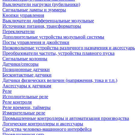
Выключатели нагрузки (рубильники)
Сигнальные лампы и зуммеры
Кнопки управления
Выключатели дифференцальные модульные
Источники питания, трансформаторы
Переключатели
Дополнительные устройства модульной системы
Посты управления и джойстики
Низковольтные устройства различного назначения и аксессуар
Преобразователи частоты, устройства плавного пуска
Сигнальные колонны
Датчики/сенсоры
Позиционные датчики
Бесконтактные датчики
Датчики физических величин (напряжения, тока и т.п.)
Аксессуары к датчикам
Реле
Исполнительные реле
Реле контроля
Реле времени, таймеры
Измерительные реле
Промышленные контроллеры и автоматизация производства
Логические контроллеры и аксессуары
Средства человеко-машинного интерфейса
Промышленная сеть