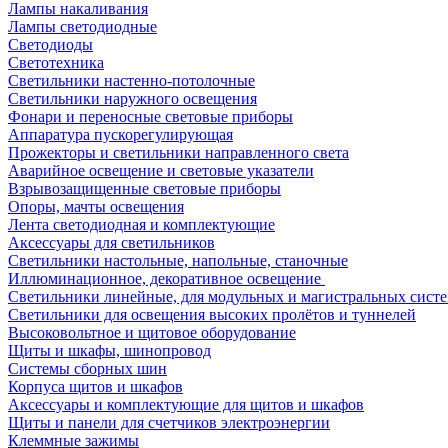
Лампы накаливания
Лампы светодиодные
Светодиоды
Светотехника
Светильники настенно-потолочные
Светильники наружного освещения
Фонари и переносные световые приборы
Аппаратура пускорегулирующая
Прожекторы и светильники направленного света
Аварийное освещение и световые указатели
Взрывозащищенные световые приборы
Опоры, мачты освещения
Лента светодиодная и комплектующие
Аксессуары для светильников
Светильники настольные, напольные, станочные
Иллюминационное, декоративное освещение
Светильники линейные, для модульных и магистральных сист
Светильники для освещения высоких пролётов и туннелей
Высоковольтное и щитовое оборудование
Щиты и шкафы, шинопровод
Системы сборных шин
Корпуса щитов и шкафов
Аксессуары и комплектующие для щитов и шкафов
Щиты и панели для счетчиков электроэнергии
Клеммные зажимы