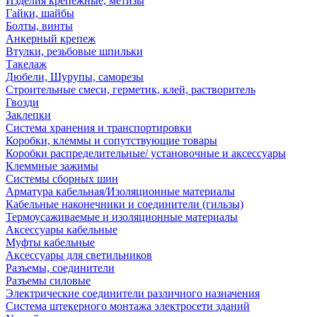
Изделия крепежные, метизы
Гайки, шайбы
Болты, винты
Анкерный крепеж
Втулки, резьбовые шпильки
Такелаж
Дюбели, Шурупы, саморезы
Строительные смеси, герметик, клей, растворитель
Гвозди
Заклепки
Система хранения и транспортировки
Коробки, клеммы и сопутствующие товары
Коробки распределительные/ установочные и аксессуары
Клеммные зажимы
Системы сборных шин
Арматура кабельная/Изоляционные материалы
Кабельные наконечники и соединители (гильзы)
Термоусаживаемые и изоляционные материалы
Аксессуары кабельные
Муфты кабельные
Аксессуары для светильников
Разъемы, соединители
Разъемы силовые
Электрические соединители различного назначения
Система штекерного монтажа электросети зданий