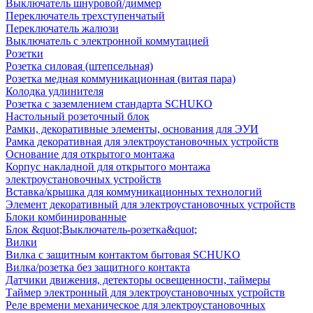
Выключатель шнуровой/диммер
Переключатель трехступенчатый
Переключатель жалюзи
Выключатель с электронной коммутацией
Розетки
Розетка силовая (штепсельная)
Розетка медная коммуникационная (витая пара)
Колодка удлинителя
Розетка с заземлением стандарта SCHUKO
Настольный розеточный блок
Рамки, декоративные элементы, основания для ЭУИ
Рамка декоративная для электроустановочных устройств
Основание для открытого монтажа
Корпус накладной для открытого монтажа
электроустановочных устройств
Вставка/крышка для коммуникационных технологий
Элемент декоративный для электроустановочных устройств
Блоки комбинированные
Блок &quot;Выключатель-розетка&quot;
Вилки
Вилка с защитным контактом бытовая SCHUKO
Вилка/розетка без защитного контакта
Датчики движения, детекторы освещенности, таймеры
Таймер электронный для электроустановочных устройств
Реле времени механическое для электроустановочных