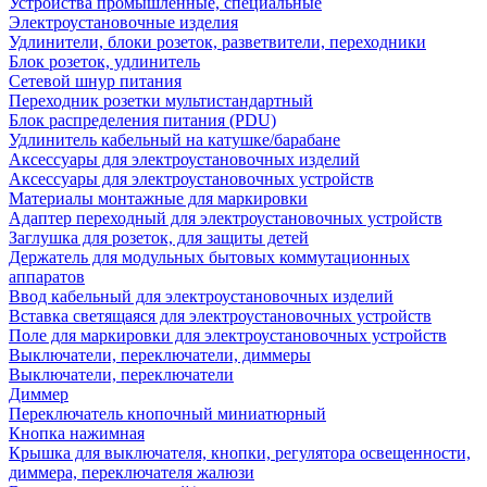
Устройства промышленные, специальные
Электроустановочные изделия
Удлинители, блоки розеток, разветвители, переходники
Блок розеток, удлинитель
Сетевой шнур питания
Переходник розетки мультистандартный
Блок распределения питания (PDU)
Удлинитель кабельный на катушке/барабане
Аксессуары для электроустановочных изделий
Аксессуары для электроустановочных устройств
Материалы монтажные для маркировки
Адаптер переходный для электроустановочных устройств
Заглушка для розеток, для защиты детей
Держатель для модульных бытовых коммутационных
аппаратов
Ввод кабельный для электроустановочных изделий
Вставка светящаяся для электроустановочных устройств
Поле для маркировки для электроустановочных устройств
Выключатели, переключатели, диммеры
Выключатели, переключатели
Диммер
Переключатель кнопочный миниатюрный
Кнопка нажимная
Крышка для выключателя, кнопки, регулятора освещенности,
диммера, переключателя жалюзи