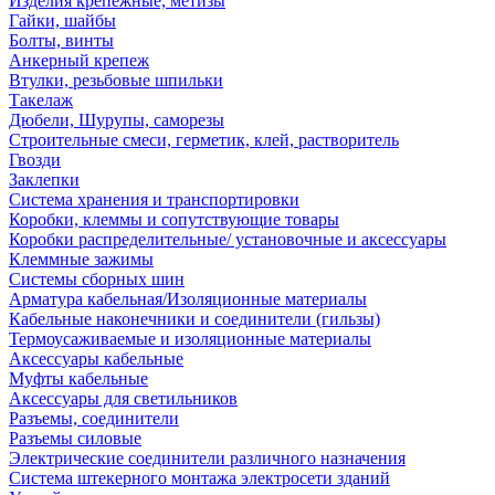
Изделия крепежные, метизы
Гайки, шайбы
Болты, винты
Анкерный крепеж
Втулки, резьбовые шпильки
Такелаж
Дюбели, Шурупы, саморезы
Строительные смеси, герметик, клей, растворитель
Гвозди
Заклепки
Система хранения и транспортировки
Коробки, клеммы и сопутствующие товары
Коробки распределительные/ установочные и аксессуары
Клеммные зажимы
Системы сборных шин
Арматура кабельная/Изоляционные материалы
Кабельные наконечники и соединители (гильзы)
Термоусаживаемые и изоляционные материалы
Аксессуары кабельные
Муфты кабельные
Аксессуары для светильников
Разъемы, соединители
Разъемы силовые
Электрические соединители различного назначения
Система штекерного монтажа электросети зданий