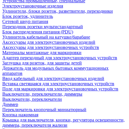
Устройства промышленные, специальные
Электроустановочные изделия
Удлинители, блоки розеток, разветвители, переходники
Блок розеток, удлинитель
Сетевой шнур питания
Переходник розетки мультистандартный
Блок распределения питания (PDU)
Удлинитель кабельный на катушке/барабане
Аксессуары для электроустановочных изделий
Аксессуары для электроустановочных устройств
Материалы монтажные для маркировки
Адаптер переходный для электроустановочных устройств
Заглушка для розеток, для защиты детей
Держатель для модульных бытовых коммутационных
аппаратов
Ввод кабельный для электроустановочных изделий
Вставка светящаяся для электроустановочных устройств
Поле для маркировки для электроустановочных устройств
Выключатели, переключатели, диммеры
Выключатели, переключатели
Диммер
Переключатель кнопочный миниатюрный
Кнопка нажимная
Крышка для выключателя, кнопки, регулятора освещенности,
диммера, переключателя жалюзи