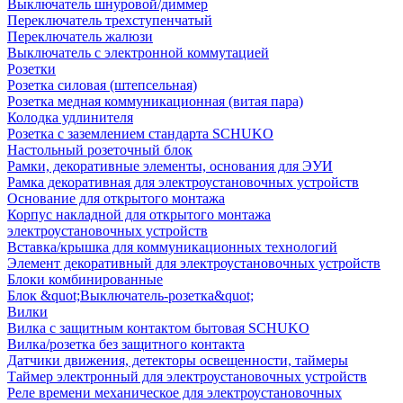
Выключатель шнуровой/диммер
Переключатель трехступенчатый
Переключатель жалюзи
Выключатель с электронной коммутацией
Розетки
Розетка силовая (штепсельная)
Розетка медная коммуникационная (витая пара)
Колодка удлинителя
Розетка с заземлением стандарта SCHUKO
Настольный розеточный блок
Рамки, декоративные элементы, основания для ЭУИ
Рамка декоративная для электроустановочных устройств
Основание для открытого монтажа
Корпус накладной для открытого монтажа
электроустановочных устройств
Вставка/крышка для коммуникационных технологий
Элемент декоративный для электроустановочных устройств
Блоки комбинированные
Блок &quot;Выключатель-розетка&quot;
Вилки
Вилка с защитным контактом бытовая SCHUKO
Вилка/розетка без защитного контакта
Датчики движения, детекторы освещенности, таймеры
Таймер электронный для электроустановочных устройств
Реле времени механическое для электроустановочных