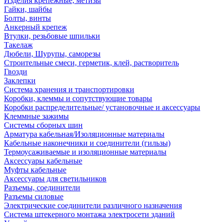
Изделия крепежные, метизы
Гайки, шайбы
Болты, винты
Анкерный крепеж
Втулки, резьбовые шпильки
Такелаж
Дюбели, Шурупы, саморезы
Строительные смеси, герметик, клей, растворитель
Гвозди
Заклепки
Система хранения и транспортировки
Коробки, клеммы и сопутствующие товары
Коробки распределительные/ установочные и аксессуары
Клеммные зажимы
Системы сборных шин
Арматура кабельная/Изоляционные материалы
Кабельные наконечники и соединители (гильзы)
Термоусаживаемые и изоляционные материалы
Аксессуары кабельные
Муфты кабельные
Аксессуары для светильников
Разъемы, соединители
Разъемы силовые
Электрические соединители различного назначения
Система штекерного монтажа электросети зданий