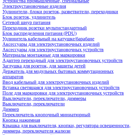
Устройства промышленные, специальные
Электроустановочные изделия
Удлинители, блоки розеток, разветвители, переходники
Блок розеток, удлинитель
Сетевой шнур питания
Переходник розетки мультистандартный
Блок распределения питания (PDU)
Удлинитель кабельный на катушке/барабане
Аксессуары для электроустановочных изделий
Аксессуары для электроустановочных устройств
Материалы монтажные для маркировки
Адаптер переходный для электроустановочных устройств
Заглушка для розеток, для защиты детей
Держатель для модульных бытовых коммутационных
аппаратов
Ввод кабельный для электроустановочных изделий
Вставка светящаяся для электроустановочных устройств
Поле для маркировки для электроустановочных устройств
Выключатели, переключатели, диммеры
Выключатели, переключатели
Диммер
Переключатель кнопочный миниатюрный
Кнопка нажимная
Крышка для выключателя, кнопки, регулятора освещенности,
диммера, переключателя жалюзи