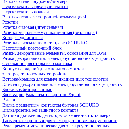
Выключатель шнуровой/диммер
Переключатель трехступенчатый
Переключатель жалюзи
Выключатель с электронной коммутацией
Розетки
Розетка силовая (штепсельная)
Розетка медная коммуникационная (витая пара)
Колодка удлинителя
Розетка с заземлением стандарта SCHUKO
Настольный розеточный блок
Рамки, декоративные элементы, основания для ЭУИ
Рамка декоративная для электроустановочных устройств
Основание для открытого монтажа
Корпус накладной для открытого монтажа
электроустановочных устройств
Вставка/крышка для коммуникационных технологий
Элемент декоративный для электроустановочных устройств
Блоки комбинированные
Блок &quot;Выключатель-розетка&quot;
Вилки
Вилка с защитным контактом бытовая SCHUKO
Вилка/розетка без защитного контакта
Датчики движения, детекторы освещенности, таймеры
Таймер электронный для электроустановочных устройств
Реле времени механическое для электроустановочных