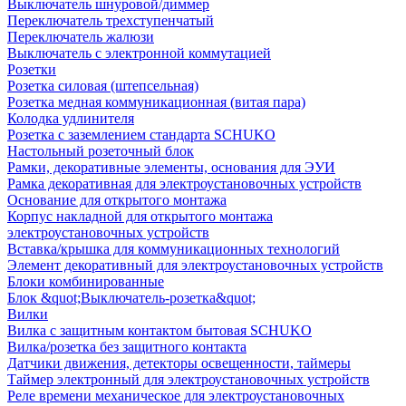
Выключатель шнуровой/диммер
Переключатель трехступенчатый
Переключатель жалюзи
Выключатель с электронной коммутацией
Розетки
Розетка силовая (штепсельная)
Розетка медная коммуникационная (витая пара)
Колодка удлинителя
Розетка с заземлением стандарта SCHUKO
Настольный розеточный блок
Рамки, декоративные элементы, основания для ЭУИ
Рамка декоративная для электроустановочных устройств
Основание для открытого монтажа
Корпус накладной для открытого монтажа
электроустановочных устройств
Вставка/крышка для коммуникационных технологий
Элемент декоративный для электроустановочных устройств
Блоки комбинированные
Блок &quot;Выключатель-розетка&quot;
Вилки
Вилка с защитным контактом бытовая SCHUKO
Вилка/розетка без защитного контакта
Датчики движения, детекторы освещенности, таймеры
Таймер электронный для электроустановочных устройств
Реле времени механическое для электроустановочных