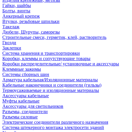
Изделия крепежные, метизы
Гайки, шайбы
Болты, винты
Анкерный крепеж
Втулки, резьбовые шпильки
Такелаж
Дюбели, Шурупы, саморезы
Строительные смеси, герметик, клей, растворитель
Гвозди
Заклепки
Система хранения и транспортировки
Коробки, клеммы и сопутствующие товары
Коробки распределительные/ установочные и аксессуары
Клеммные зажимы
Системы сборных шин
Арматура кабельная/Изоляционные материалы
Кабельные наконечники и соединители (гильзы)
Термоусаживаемые и изоляционные материалы
Аксессуары кабельные
Муфты кабельные
Аксессуары для светильников
Разъемы, соединители
Разъемы силовые
Электрические соединители различного назначения
Система штекерного монтажа электросети зданий