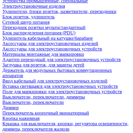
Устройства промышленные, специальные
Электроустановочные изделия
Удлинители, блоки розеток, разветвители, переходники
Блок розеток, удлинитель
Сетевой шнур питания
Переходник розетки мультистандартный
Блок распределения питания (PDU)
Удлинитель кабельный на катушке/барабане
Аксессуары для электроустановочных изделий
Аксессуары для электроустановочных устройств
Материалы монтажные для маркировки
Адаптер переходный для электроустановочных устройств
Заглушка для розеток, для защиты детей
Держатель для модульных бытовых коммутационных
аппаратов
Ввод кабельный для электроустановочных изделий
Вставка светящаяся для электроустановочных устройств
Поле для маркировки для электроустановочных устройств
Выключатели, переключатели, диммеры
Выключатели, переключатели
Диммер
Переключатель кнопочный миниатюрный
Кнопка нажимная
Крышка для выключателя, кнопки, регулятора освещенности,
диммера, переключателя жалюзи