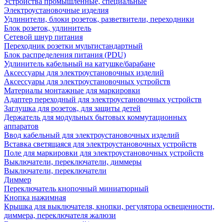
Устройства промышленные, специальные
Электроустановочные изделия
Удлинители, блоки розеток, разветвители, переходники
Блок розеток, удлинитель
Сетевой шнур питания
Переходник розетки мультистандартный
Блок распределения питания (PDU)
Удлинитель кабельный на катушке/барабане
Аксессуары для электроустановочных изделий
Аксессуары для электроустановочных устройств
Материалы монтажные для маркировки
Адаптер переходный для электроустановочных устройств
Заглушка для розеток, для защиты детей
Держатель для модульных бытовых коммутационных
аппаратов
Ввод кабельный для электроустановочных изделий
Вставка светящаяся для электроустановочных устройств
Поле для маркировки для электроустановочных устройств
Выключатели, переключатели, диммеры
Выключатели, переключатели
Диммер
Переключатель кнопочный миниатюрный
Кнопка нажимная
Крышка для выключателя, кнопки, регулятора освещенности,
диммера, переключателя жалюзи