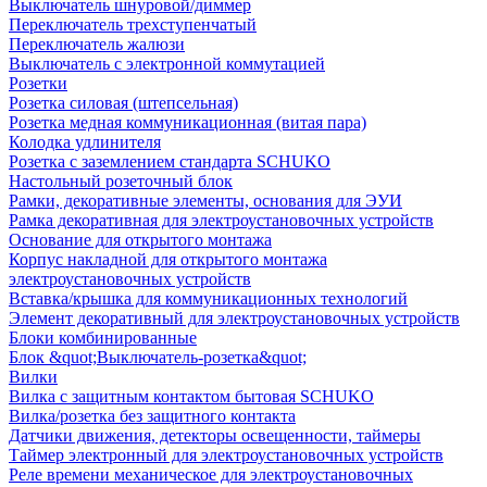
Выключатель шнуровой/диммер
Переключатель трехступенчатый
Переключатель жалюзи
Выключатель с электронной коммутацией
Розетки
Розетка силовая (штепсельная)
Розетка медная коммуникационная (витая пара)
Колодка удлинителя
Розетка с заземлением стандарта SCHUKO
Настольный розеточный блок
Рамки, декоративные элементы, основания для ЭУИ
Рамка декоративная для электроустановочных устройств
Основание для открытого монтажа
Корпус накладной для открытого монтажа
электроустановочных устройств
Вставка/крышка для коммуникационных технологий
Элемент декоративный для электроустановочных устройств
Блоки комбинированные
Блок &quot;Выключатель-розетка&quot;
Вилки
Вилка с защитным контактом бытовая SCHUKO
Вилка/розетка без защитного контакта
Датчики движения, детекторы освещенности, таймеры
Таймер электронный для электроустановочных устройств
Реле времени механическое для электроустановочных