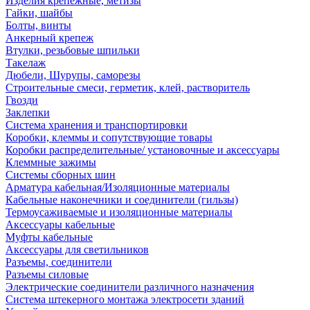
Изделия крепежные, метизы
Гайки, шайбы
Болты, винты
Анкерный крепеж
Втулки, резьбовые шпильки
Такелаж
Дюбели, Шурупы, саморезы
Строительные смеси, герметик, клей, растворитель
Гвозди
Заклепки
Система хранения и транспортировки
Коробки, клеммы и сопутствующие товары
Коробки распределительные/ установочные и аксессуары
Клеммные зажимы
Системы сборных шин
Арматура кабельная/Изоляционные материалы
Кабельные наконечники и соединители (гильзы)
Термоусаживаемые и изоляционные материалы
Аксессуары кабельные
Муфты кабельные
Аксессуары для светильников
Разъемы, соединители
Разъемы силовые
Электрические соединители различного назначения
Система штекерного монтажа электросети зданий