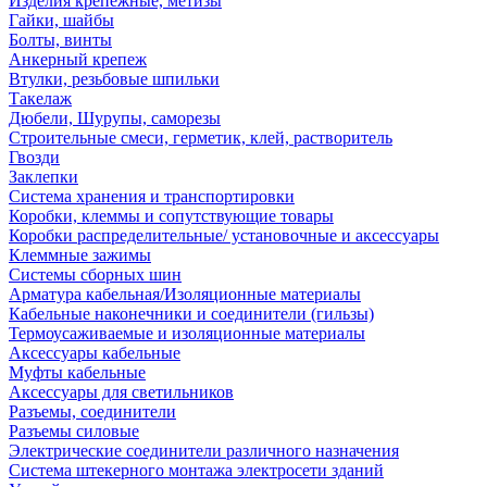
Изделия крепежные, метизы
Гайки, шайбы
Болты, винты
Анкерный крепеж
Втулки, резьбовые шпильки
Такелаж
Дюбели, Шурупы, саморезы
Строительные смеси, герметик, клей, растворитель
Гвозди
Заклепки
Система хранения и транспортировки
Коробки, клеммы и сопутствующие товары
Коробки распределительные/ установочные и аксессуары
Клеммные зажимы
Системы сборных шин
Арматура кабельная/Изоляционные материалы
Кабельные наконечники и соединители (гильзы)
Термоусаживаемые и изоляционные материалы
Аксессуары кабельные
Муфты кабельные
Аксессуары для светильников
Разъемы, соединители
Разъемы силовые
Электрические соединители различного назначения
Система штекерного монтажа электросети зданий