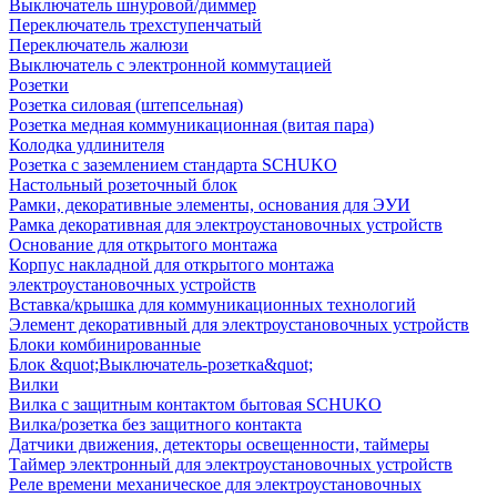
Выключатель шнуровой/диммер
Переключатель трехступенчатый
Переключатель жалюзи
Выключатель с электронной коммутацией
Розетки
Розетка силовая (штепсельная)
Розетка медная коммуникационная (витая пара)
Колодка удлинителя
Розетка с заземлением стандарта SCHUKO
Настольный розеточный блок
Рамки, декоративные элементы, основания для ЭУИ
Рамка декоративная для электроустановочных устройств
Основание для открытого монтажа
Корпус накладной для открытого монтажа
электроустановочных устройств
Вставка/крышка для коммуникационных технологий
Элемент декоративный для электроустановочных устройств
Блоки комбинированные
Блок &quot;Выключатель-розетка&quot;
Вилки
Вилка с защитным контактом бытовая SCHUKO
Вилка/розетка без защитного контакта
Датчики движения, детекторы освещенности, таймеры
Таймер электронный для электроустановочных устройств
Реле времени механическое для электроустановочных