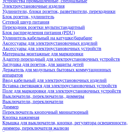
Устройства промышленные, специальные
Электроустановочные изделия
Удлинители, блоки розеток, разветвители, переходники
Блок розеток, удлинитель
Сетевой шнур питания
Переходник розетки мультистандартный
Блок распределения питания (PDU)
Удлинитель кабельный на катушке/барабане
Аксессуары для электроустановочных изделий
Аксессуары для электроустановочных устройств
Материалы монтажные для маркировки
Адаптер переходный для электроустановочных устройств
Заглушка для розеток, для защиты детей
Держатель для модульных бытовых коммутационных
аппаратов
Ввод кабельный для электроустановочных изделий
Вставка светящаяся для электроустановочных устройств
Поле для маркировки для электроустановочных устройств
Выключатели, переключатели, диммеры
Выключатели, переключатели
Диммер
Переключатель кнопочный миниатюрный
Кнопка нажимная
Крышка для выключателя, кнопки, регулятора освещенности,
диммера, переключателя жалюзи