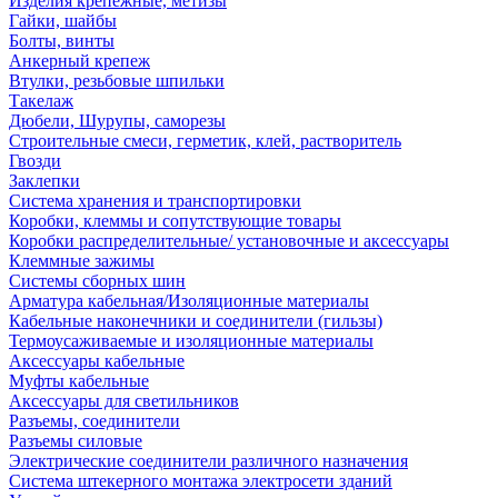
Изделия крепежные, метизы
Гайки, шайбы
Болты, винты
Анкерный крепеж
Втулки, резьбовые шпильки
Такелаж
Дюбели, Шурупы, саморезы
Строительные смеси, герметик, клей, растворитель
Гвозди
Заклепки
Система хранения и транспортировки
Коробки, клеммы и сопутствующие товары
Коробки распределительные/ установочные и аксессуары
Клеммные зажимы
Системы сборных шин
Арматура кабельная/Изоляционные материалы
Кабельные наконечники и соединители (гильзы)
Термоусаживаемые и изоляционные материалы
Аксессуары кабельные
Муфты кабельные
Аксессуары для светильников
Разъемы, соединители
Разъемы силовые
Электрические соединители различного назначения
Система штекерного монтажа электросети зданий