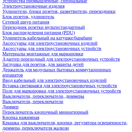
Устройства промышленные, специальные
Электроустановочные изделия
Удлинители, блоки розеток, разветвители, переходники
Блок розеток, удлинитель
Сетевой шнур питания
Переходник розетки мультистандартный
Блок распределения питания (PDU)
Удлинитель кабельный на катушке/барабане
Аксессуары для электроустановочных изделий
Аксессуары для электроустановочных устройств
Материалы монтажные для маркировки
Адаптер переходный для электроустановочных устройств
Заглушка для розеток, для защиты детей
Держатель для модульных бытовых коммутационных
аппаратов
Ввод кабельный для электроустановочных изделий
Вставка светящаяся для электроустановочных устройств
Поле для маркировки для электроустановочных устройств
Выключатели, переключатели, диммеры
Выключатели, переключатели
Диммер
Переключатель кнопочный миниатюрный
Кнопка нажимная
Крышка для выключателя, кнопки, регулятора освещенности,
диммера, переключателя жалюзи