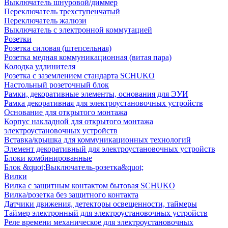
Выключатель шнуровой/диммер
Переключатель трехступенчатый
Переключатель жалюзи
Выключатель с электронной коммутацией
Розетки
Розетка силовая (штепсельная)
Розетка медная коммуникационная (витая пара)
Колодка удлинителя
Розетка с заземлением стандарта SCHUKO
Настольный розеточный блок
Рамки, декоративные элементы, основания для ЭУИ
Рамка декоративная для электроустановочных устройств
Основание для открытого монтажа
Корпус накладной для открытого монтажа
электроустановочных устройств
Вставка/крышка для коммуникационных технологий
Элемент декоративный для электроустановочных устройств
Блоки комбинированные
Блок &quot;Выключатель-розетка&quot;
Вилки
Вилка с защитным контактом бытовая SCHUKO
Вилка/розетка без защитного контакта
Датчики движения, детекторы освещенности, таймеры
Таймер электронный для электроустановочных устройств
Реле времени механическое для электроустановочных