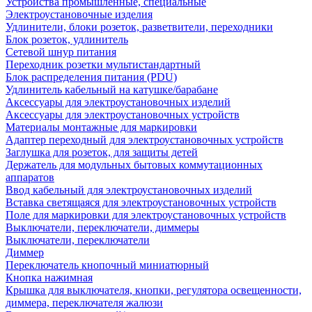
Устройства промышленные, специальные
Электроустановочные изделия
Удлинители, блоки розеток, разветвители, переходники
Блок розеток, удлинитель
Сетевой шнур питания
Переходник розетки мультистандартный
Блок распределения питания (PDU)
Удлинитель кабельный на катушке/барабане
Аксессуары для электроустановочных изделий
Аксессуары для электроустановочных устройств
Материалы монтажные для маркировки
Адаптер переходный для электроустановочных устройств
Заглушка для розеток, для защиты детей
Держатель для модульных бытовых коммутационных
аппаратов
Ввод кабельный для электроустановочных изделий
Вставка светящаяся для электроустановочных устройств
Поле для маркировки для электроустановочных устройств
Выключатели, переключатели, диммеры
Выключатели, переключатели
Диммер
Переключатель кнопочный миниатюрный
Кнопка нажимная
Крышка для выключателя, кнопки, регулятора освещенности,
диммера, переключателя жалюзи