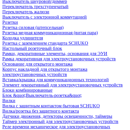
Выключатель шнуровой/диммер
Переключатель трехступенчатый
Переключатель жалюзи
Выключатель с электронной коммутацией
Розетки
Розетка силовая (штепсельная)
Розетка медная коммуникационная (витая пара)
Колодка удлинителя
Розетка с заземлением стандарта SCHUKO
Настольный розеточный блок
Рамки, декоративные элементы, основания для ЭУИ
Рамка декоративная для электроустановочных устройств
Основание для открытого монтажа
Корпус накладной для открытого монтажа
электроустановочных устройств
Вставка/крышка для коммуникационных технологий
Элемент декоративный для электроустановочных устройств
Блоки комбинированные
Блок &quot;Выключатель-розетка&quot;
Вилки
Вилка с защитным контактом бытовая SCHUKO
Вилка/розетка без защитного контакта
Датчики движения, детекторы освещенности, таймеры
Таймер электронный для электроустановочных устройств
Реле времени механическое для электроустановочных