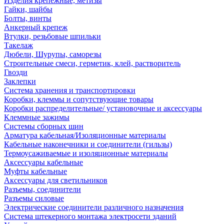
Изделия крепежные, метизы
Гайки, шайбы
Болты, винты
Анкерный крепеж
Втулки, резьбовые шпильки
Такелаж
Дюбели, Шурупы, саморезы
Строительные смеси, герметик, клей, растворитель
Гвозди
Заклепки
Система хранения и транспортировки
Коробки, клеммы и сопутствующие товары
Коробки распределительные/ установочные и аксессуары
Клеммные зажимы
Системы сборных шин
Арматура кабельная/Изоляционные материалы
Кабельные наконечники и соединители (гильзы)
Термоусаживаемые и изоляционные материалы
Аксессуары кабельные
Муфты кабельные
Аксессуары для светильников
Разъемы, соединители
Разъемы силовые
Электрические соединители различного назначения
Система штекерного монтажа электросети зданий