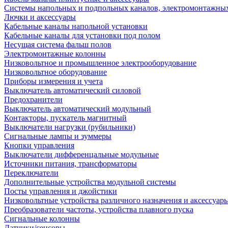
Системы напольных и подпольных каналов, электромонтажны
Лючки и аксессуары
Кабельные каналы напольной установки
Кабельные каналы для установки под полом
Несущая система фальш полов
Электромонтажные колонны
Низковольтное и промышленное электрооборудование
Низковольтное оборудование
Приборы измерения и учета
Выключатель автоматический силовой
Предохранители
Выключатель автоматический модульный
Контакторы, пускатель магнитный
Выключатели нагрузки (рубильники)
Сигнальные лампы и зуммеры
Кнопки управления
Выключатели дифференцальные модульные
Источники питания, трансформаторы
Переключатели
Дополнительные устройства модульной системы
Посты управления и джойстики
Низковольтные устройства различного назначения и аксессуар
Преобразователи частоты, устройства плавного пуска
Сигнальные колонны
Датчики/сенсоры