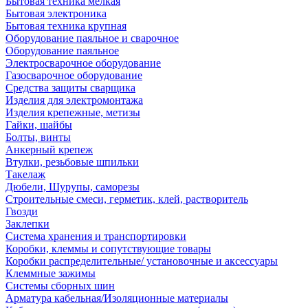
Бытовая техника мелкая
Бытовая электроника
Бытовая техника крупная
Оборудование паяльное и сварочное
Оборудование паяльное
Электросварочное оборудование
Газосварочное оборудование
Средства защиты сварщика
Изделия для электромонтажа
Изделия крепежные, метизы
Гайки, шайбы
Болты, винты
Анкерный крепеж
Втулки, резьбовые шпильки
Такелаж
Дюбели, Шурупы, саморезы
Строительные смеси, герметик, клей, растворитель
Гвозди
Заклепки
Система хранения и транспортировки
Коробки, клеммы и сопутствующие товары
Коробки распределительные/ установочные и аксессуары
Клеммные зажимы
Системы сборных шин
Арматура кабельная/Изоляционные материалы