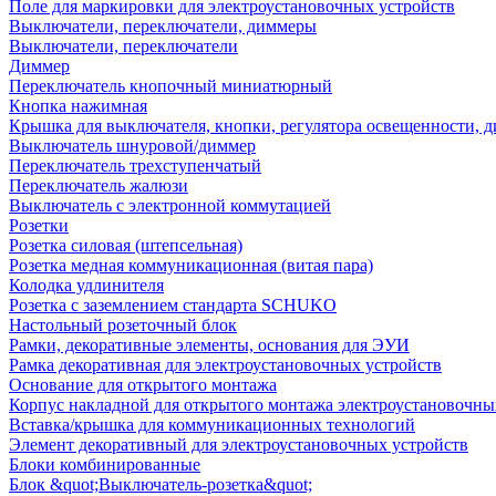
Поле для маркировки для электроустановочных устройств
Выключатели, переключатели, диммеры
Выключатели, переключатели
Диммер
Переключатель кнопочный миниатюрный
Кнопка нажимная
Крышка для выключателя, кнопки, регулятора освещенности, 
Выключатель шнуровой/диммер
Переключатель трехступенчатый
Переключатель жалюзи
Выключатель с электронной коммутацией
Розетки
Розетка силовая (штепсельная)
Розетка медная коммуникационная (витая пара)
Колодка удлинителя
Розетка с заземлением стандарта SCHUKO
Настольный розеточный блок
Рамки, декоративные элементы, основания для ЭУИ
Рамка декоративная для электроустановочных устройств
Основание для открытого монтажа
Корпус накладной для открытого монтажа электроустановочны
Вставка/крышка для коммуникационных технологий
Элемент декоративный для электроустановочных устройств
Блоки комбинированные
Блок &quot;Выключатель-розетка&quot;