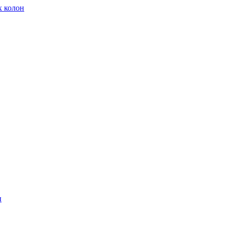
х колон
ы