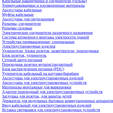
Кабельные наконечники и соединители (гильзы)
Термоусаживаемые и изоляционные материалы
Аксессуары кабельные
Муфты кабельные
Аксессуары для светильников
Разъемы, соединители
Разъемы силовые
Электрические соединители различного назначения
Система штекерного монтажа электросети зданий
Устройства промышленные, специальные
Электроустановочные изделия
Удлинители, блоки розеток, разветвители, переходники
Блок розеток, удлинитель
Сетевой шнур питания
Переходник розетки мультистандартный
Блок распределения питания (PDU)
Удлинитель кабельный на катушке/барабане
Аксессуары для электроустановочных изделий
Аксессуары для электроустановочных устройств
Материалы монтажные для маркировки
Адаптер переходный для электроустановочных устройств
Заглушка для розеток, для защиты детей
Держатель для модульных бытовых коммутационных аппарато
Ввод кабельный для электроустановочных изделий
Вставка светящаяся для электроустановочных устройств