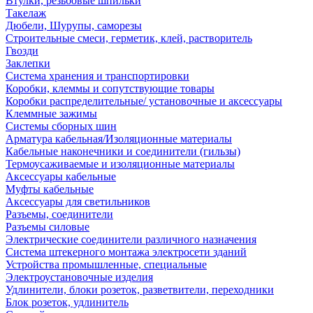
Втулки, резьбовые шпильки
Такелаж
Дюбели, Шурупы, саморезы
Строительные смеси, герметик, клей, растворитель
Гвозди
Заклепки
Система хранения и транспортировки
Коробки, клеммы и сопутствующие товары
Коробки распределительные/ установочные и аксессуары
Клеммные зажимы
Системы сборных шин
Арматура кабельная/Изоляционные материалы
Кабельные наконечники и соединители (гильзы)
Термоусаживаемые и изоляционные материалы
Аксессуары кабельные
Муфты кабельные
Аксессуары для светильников
Разъемы, соединители
Разъемы силовые
Электрические соединители различного назначения
Система штекерного монтажа электросети зданий
Устройства промышленные, специальные
Электроустановочные изделия
Удлинители, блоки розеток, разветвители, переходники
Блок розеток, удлинитель