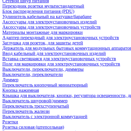
Сетевой шнур питания
Переходник розетки мультистандартный
Блок распределения питания (PDU)
Удлинитель кабельный на катушке/барабане
Аксессуары для электроустановочных изделий
Аксессуары для электроустановочных устройств
Материалы монтажные для маркировки
Адаптер переходный для электроустановочных устройств
Заглушка для розеток, для защиты детей
Держатель для модульных бытовых коммутационных аппарато
Ввод кабельный для электроустановочных изделий
Вставка светящаяся для электроустановочных устройств
Поле для маркировки для электроустановочных устройств
Выключатели, переключатели, диммеры
Выключатели, переключатели
Диммер
Переключатель кнопочный миниатюрный
Кнопка нажимная
Крышка для выключателя, кнопки, регулятора освещенности, 
Выключатель шнуровой/диммер
Переключатель трехступенчатый
Переключатель жалюзи
Выключатель с электронной коммутацией
Розетки
Розетка силовая (штепсельная)