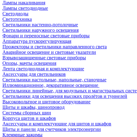
Лампы накаливания
Лампы светодиодные
Светодиоды
Светотехника
Светильники настенно-потолочные
Светильники наружного освещения
Фонари и переносные световые приборы
Аппаратура пускорегулирующая
Прожекторы и светильники направленного света
Аварийное освещение и световые указатели
Взрывозащищенные световые приборы
Опоры, мачты освещения
Лента светодиодная и комплектующие
Аксессуары для светильников
Светильники настольные, напольные, станочные
Иллюминационное, декоративное освещение
Светильники линейные, для модульных и магистральных сист
Светильники для освещения высоких пролётов и туннелей
Высоковольтное и щитовое оборудование
Щиты и шкафы, шинопровод
Системы сборных шин
Корпуса щитов и шкафов
Аксессуары и комплектующие для щитов и шкафов
Щиты и панели для счетчиков электроэнергии
Клеммные зажимы