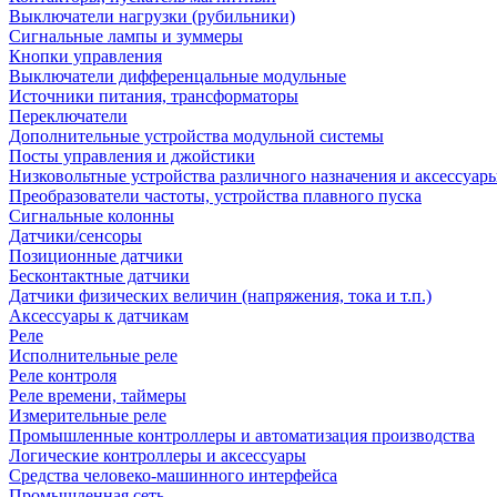
Выключатели нагрузки (рубильники)
Сигнальные лампы и зуммеры
Кнопки управления
Выключатели дифференцальные модульные
Источники питания, трансформаторы
Переключатели
Дополнительные устройства модульной системы
Посты управления и джойстики
Низковольтные устройства различного назначения и аксессуар
Преобразователи частоты, устройства плавного пуска
Сигнальные колонны
Датчики/сенсоры
Позиционные датчики
Бесконтактные датчики
Датчики физических величин (напряжения, тока и т.п.)
Аксессуары к датчикам
Реле
Исполнительные реле
Реле контроля
Реле времени, таймеры
Измерительные реле
Промышленные контроллеры и автоматизация производства
Логические контроллеры и аксессуары
Средства человеко-машинного интерфейса
Промышленная сеть