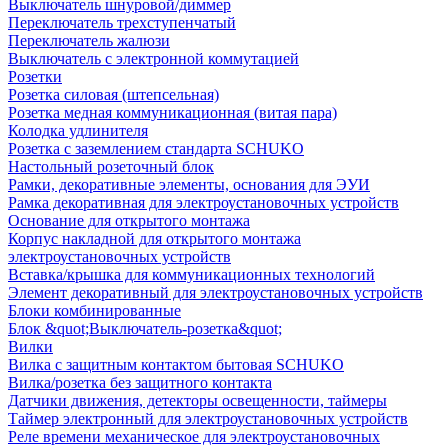
Выключатель шнуровой/диммер
Переключатель трехступенчатый
Переключатель жалюзи
Выключатель с электронной коммутацией
Розетки
Розетка силовая (штепсельная)
Розетка медная коммуникационная (витая пара)
Колодка удлинителя
Розетка с заземлением стандарта SCHUKO
Настольный розеточный блок
Рамки, декоративные элементы, основания для ЭУИ
Рамка декоративная для электроустановочных устройств
Основание для открытого монтажа
Корпус накладной для открытого монтажа
электроустановочных устройств
Вставка/крышка для коммуникационных технологий
Элемент декоративный для электроустановочных устройств
Блоки комбинированные
Блок &quot;Выключатель-розетка&quot;
Вилки
Вилка с защитным контактом бытовая SCHUKO
Вилка/розетка без защитного контакта
Датчики движения, детекторы освещенности, таймеры
Таймер электронный для электроустановочных устройств
Реле времени механическое для электроустановочных