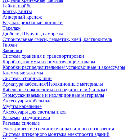
Изделия крепежные, метизы
Гайки, шайбы
Болты, винты
Анкерный крепеж
Втулки, резьбовые шпильки
Такелаж
Дюбели, Шурупы, саморезы
Строительные смеси, герметик, клей, растворитель
Гвозди
Заклепки
Система хранения и транспортировки
Коробки, клеммы и сопутствующие товары
Коробки распределительные/ установочные и аксессуары
Клеммные зажимы
Системы сборных шин
Арматура кабельная/Изоляционные материалы
Кабельные наконечники и соединители (гильзы)
Термоусаживаемые и изоляционные материалы
Аксессуары кабельные
Муфты кабельные
Аксессуары для светильников
Разъемы, соединители
Разъемы силовые
Электрические соединители различного назначения
Система штекерного монтажа электросети зданий