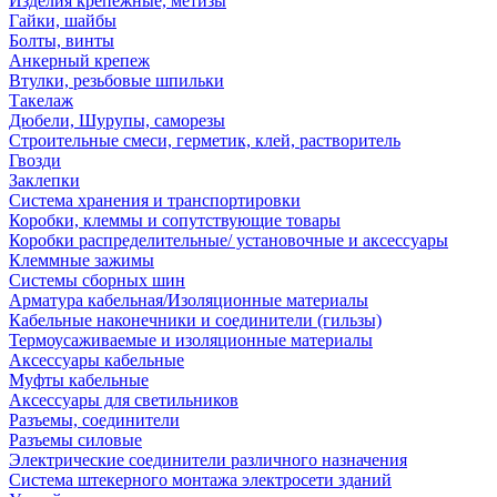
Изделия крепежные, метизы
Гайки, шайбы
Болты, винты
Анкерный крепеж
Втулки, резьбовые шпильки
Такелаж
Дюбели, Шурупы, саморезы
Строительные смеси, герметик, клей, растворитель
Гвозди
Заклепки
Система хранения и транспортировки
Коробки, клеммы и сопутствующие товары
Коробки распределительные/ установочные и аксессуары
Клеммные зажимы
Системы сборных шин
Арматура кабельная/Изоляционные материалы
Кабельные наконечники и соединители (гильзы)
Термоусаживаемые и изоляционные материалы
Аксессуары кабельные
Муфты кабельные
Аксессуары для светильников
Разъемы, соединители
Разъемы силовые
Электрические соединители различного назначения
Система штекерного монтажа электросети зданий