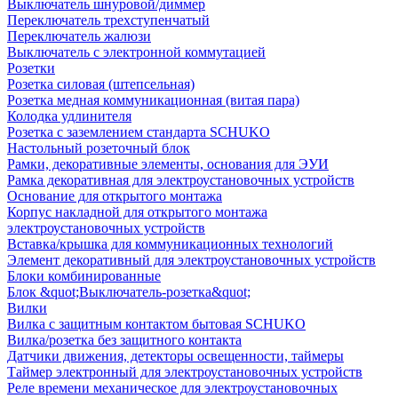
Выключатель шнуровой/диммер
Переключатель трехступенчатый
Переключатель жалюзи
Выключатель с электронной коммутацией
Розетки
Розетка силовая (штепсельная)
Розетка медная коммуникационная (витая пара)
Колодка удлинителя
Розетка с заземлением стандарта SCHUKO
Настольный розеточный блок
Рамки, декоративные элементы, основания для ЭУИ
Рамка декоративная для электроустановочных устройств
Основание для открытого монтажа
Корпус накладной для открытого монтажа
электроустановочных устройств
Вставка/крышка для коммуникационных технологий
Элемент декоративный для электроустановочных устройств
Блоки комбинированные
Блок &quot;Выключатель-розетка&quot;
Вилки
Вилка с защитным контактом бытовая SCHUKO
Вилка/розетка без защитного контакта
Датчики движения, детекторы освещенности, таймеры
Таймер электронный для электроустановочных устройств
Реле времени механическое для электроустановочных