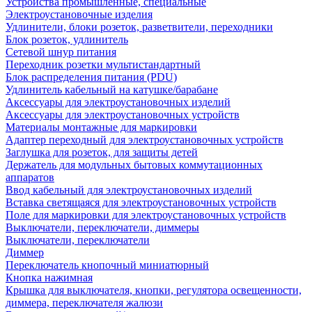
Устройства промышленные, специальные
Электроустановочные изделия
Удлинители, блоки розеток, разветвители, переходники
Блок розеток, удлинитель
Сетевой шнур питания
Переходник розетки мультистандартный
Блок распределения питания (PDU)
Удлинитель кабельный на катушке/барабане
Аксессуары для электроустановочных изделий
Аксессуары для электроустановочных устройств
Материалы монтажные для маркировки
Адаптер переходный для электроустановочных устройств
Заглушка для розеток, для защиты детей
Держатель для модульных бытовых коммутационных
аппаратов
Ввод кабельный для электроустановочных изделий
Вставка светящаяся для электроустановочных устройств
Поле для маркировки для электроустановочных устройств
Выключатели, переключатели, диммеры
Выключатели, переключатели
Диммер
Переключатель кнопочный миниатюрный
Кнопка нажимная
Крышка для выключателя, кнопки, регулятора освещенности,
диммера, переключателя жалюзи