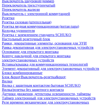
Выключатель шнуровой/диммер
Переключатель трехступенчатый
Переключатель жалюзи
Выключатель с электронной коммутацией
Розетки
Розетка силовая (штепсельная)
Розетка медная коммуникационная (витая пара)
Колодка удлинителя
Розетка с заземлением стандарта SCHUKO
Настольный розеточный блок
Рамки, декоративные элементы, основания для ЭУИ
Рамка декоративная для электроустановочных устройств
Основание для открытого монтажа
Корпус накладной для открытого монтажа
электроустановочных устройств
Вставка/крышка для коммуникационных технологий
Элемент декоративный для электроустановочных устройств
Блоки комбинированные
Блок &quot;Выключатель-розетка&quot;
Вилки
Вилка с защитным контактом бытовая SCHUKO
Вилка/розетка без защитного контакта
Датчики движения, детекторы освещенности, таймеры
Таймер электронный для электроустановочных устройств
Реле времени механическое для электроустановочных