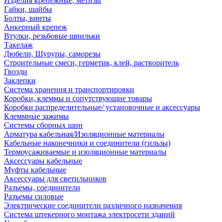
Изделия крепежные, метизы
Гайки, шайбы
Болты, винты
Анкерный крепеж
Втулки, резьбовые шпильки
Такелаж
Дюбели, Шурупы, саморезы
Строительные смеси, герметик, клей, растворитель
Гвозди
Заклепки
Система хранения и транспортировки
Коробки, клеммы и сопутствующие товары
Коробки распределительные/ установочные и аксессуары
Клеммные зажимы
Системы сборных шин
Арматура кабельная/Изоляционные материалы
Кабельные наконечники и соединители (гильзы)
Термоусаживаемые и изоляционные материалы
Аксессуары кабельные
Муфты кабельные
Аксессуары для светильников
Разъемы, соединители
Разъемы силовые
Электрические соединители различного назначения
Система штекерного монтажа электросети зданий