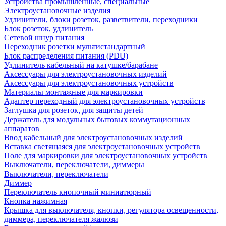
Устройства промышленные, специальные
Электроустановочные изделия
Удлинители, блоки розеток, разветвители, переходники
Блок розеток, удлинитель
Сетевой шнур питания
Переходник розетки мультистандартный
Блок распределения питания (PDU)
Удлинитель кабельный на катушке/барабане
Аксессуары для электроустановочных изделий
Аксессуары для электроустановочных устройств
Материалы монтажные для маркировки
Адаптер переходный для электроустановочных устройств
Заглушка для розеток, для защиты детей
Держатель для модульных бытовых коммутационных
аппаратов
Ввод кабельный для электроустановочных изделий
Вставка светящаяся для электроустановочных устройств
Поле для маркировки для электроустановочных устройств
Выключатели, переключатели, диммеры
Выключатели, переключатели
Диммер
Переключатель кнопочный миниатюрный
Кнопка нажимная
Крышка для выключателя, кнопки, регулятора освещенности,
диммера, переключателя жалюзи