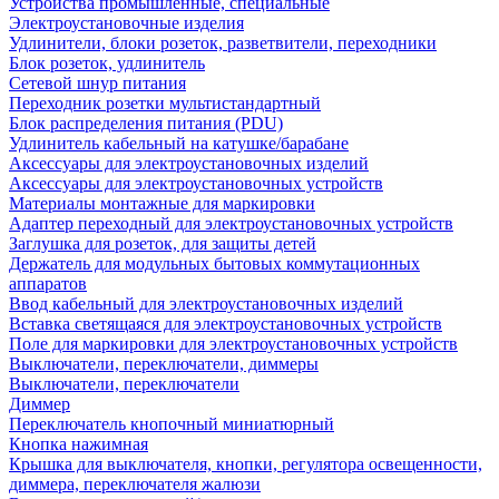
Устройства промышленные, специальные
Электроустановочные изделия
Удлинители, блоки розеток, разветвители, переходники
Блок розеток, удлинитель
Сетевой шнур питания
Переходник розетки мультистандартный
Блок распределения питания (PDU)
Удлинитель кабельный на катушке/барабане
Аксессуары для электроустановочных изделий
Аксессуары для электроустановочных устройств
Материалы монтажные для маркировки
Адаптер переходный для электроустановочных устройств
Заглушка для розеток, для защиты детей
Держатель для модульных бытовых коммутационных
аппаратов
Ввод кабельный для электроустановочных изделий
Вставка светящаяся для электроустановочных устройств
Поле для маркировки для электроустановочных устройств
Выключатели, переключатели, диммеры
Выключатели, переключатели
Диммер
Переключатель кнопочный миниатюрный
Кнопка нажимная
Крышка для выключателя, кнопки, регулятора освещенности,
диммера, переключателя жалюзи