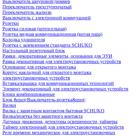
Выключатель шнуровой/диммер
Переключатель трехступенчатый
Переключатель жалюзи
Выключатель с электронной коммутацией
Розетки
Розетка силовая (штепсельная)
Розетка медная коммуникационная (витая пара)
Колодка удлинителя
Розетка с заземлением стандарта SCHUKO
Настольный розеточный блок
Рамки, декоративные элементы, основания для ЭУИ
Рамка декоративная для электроустановочных устройств
Основание для открытого монтажа
Корпус накладной для открытого монтажа
электроустановочных устройств
Вставка/крышка для коммуникационных технологий
Элемент декоративный для электроустановочных устройств
Блоки комбинированные
Блок &quot;Выключатель-розетка&quot;
Вилки
Вилка с защитным контактом бытовая SCHUKO
Вилка/розетка без защитного контакта
Датчики движения, детекторы освещенности, таймеры
Таймер электронный для электроустановочных устройств
Реле времени механическое для электроустановочных