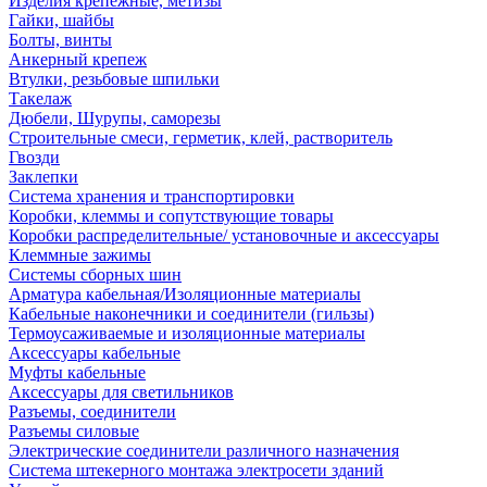
Изделия крепежные, метизы
Гайки, шайбы
Болты, винты
Анкерный крепеж
Втулки, резьбовые шпильки
Такелаж
Дюбели, Шурупы, саморезы
Строительные смеси, герметик, клей, растворитель
Гвозди
Заклепки
Система хранения и транспортировки
Коробки, клеммы и сопутствующие товары
Коробки распределительные/ установочные и аксессуары
Клеммные зажимы
Системы сборных шин
Арматура кабельная/Изоляционные материалы
Кабельные наконечники и соединители (гильзы)
Термоусаживаемые и изоляционные материалы
Аксессуары кабельные
Муфты кабельные
Аксессуары для светильников
Разъемы, соединители
Разъемы силовые
Электрические соединители различного назначения
Система штекерного монтажа электросети зданий