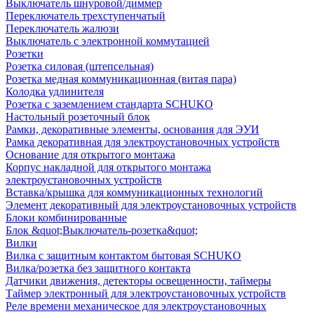
Выключатель шнуровой/диммер
Переключатель трехступенчатый
Переключатель жалюзи
Выключатель с электронной коммутацией
Розетки
Розетка силовая (штепсельная)
Розетка медная коммуникационная (витая пара)
Колодка удлинителя
Розетка с заземлением стандарта SCHUKO
Настольный розеточный блок
Рамки, декоративные элементы, основания для ЭУИ
Рамка декоративная для электроустановочных устройств
Основание для открытого монтажа
Корпус накладной для открытого монтажа
электроустановочных устройств
Вставка/крышка для коммуникационных технологий
Элемент декоративный для электроустановочных устройств
Блоки комбинированные
Блок &quot;Выключатель-розетка&quot;
Вилки
Вилка с защитным контактом бытовая SCHUKO
Вилка/розетка без защитного контакта
Датчики движения, детекторы освещенности, таймеры
Таймер электронный для электроустановочных устройств
Реле времени механическое для электроустановочных