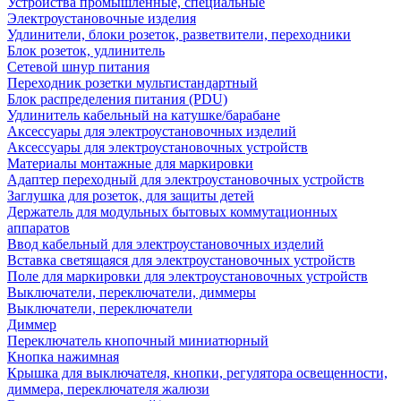
Устройства промышленные, специальные
Электроустановочные изделия
Удлинители, блоки розеток, разветвители, переходники
Блок розеток, удлинитель
Сетевой шнур питания
Переходник розетки мультистандартный
Блок распределения питания (PDU)
Удлинитель кабельный на катушке/барабане
Аксессуары для электроустановочных изделий
Аксессуары для электроустановочных устройств
Материалы монтажные для маркировки
Адаптер переходный для электроустановочных устройств
Заглушка для розеток, для защиты детей
Держатель для модульных бытовых коммутационных
аппаратов
Ввод кабельный для электроустановочных изделий
Вставка светящаяся для электроустановочных устройств
Поле для маркировки для электроустановочных устройств
Выключатели, переключатели, диммеры
Выключатели, переключатели
Диммер
Переключатель кнопочный миниатюрный
Кнопка нажимная
Крышка для выключателя, кнопки, регулятора освещенности,
диммера, переключателя жалюзи