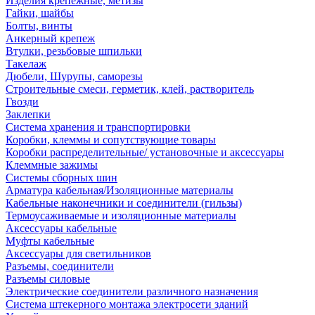
Изделия крепежные, метизы
Гайки, шайбы
Болты, винты
Анкерный крепеж
Втулки, резьбовые шпильки
Такелаж
Дюбели, Шурупы, саморезы
Строительные смеси, герметик, клей, растворитель
Гвозди
Заклепки
Система хранения и транспортировки
Коробки, клеммы и сопутствующие товары
Коробки распределительные/ установочные и аксессуары
Клеммные зажимы
Системы сборных шин
Арматура кабельная/Изоляционные материалы
Кабельные наконечники и соединители (гильзы)
Термоусаживаемые и изоляционные материалы
Аксессуары кабельные
Муфты кабельные
Аксессуары для светильников
Разъемы, соединители
Разъемы силовые
Электрические соединители различного назначения
Система штекерного монтажа электросети зданий