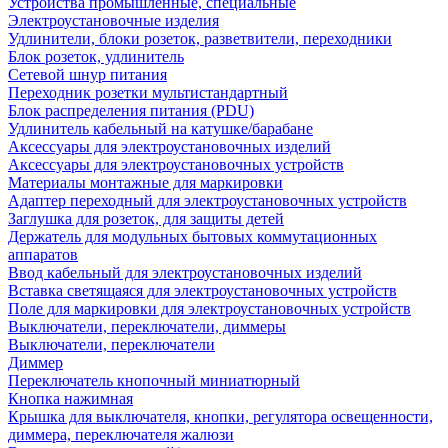
Устройства промышленные, специальные
Электроустановочные изделия
Удлинители, блоки розеток, разветвители, переходники
Блок розеток, удлинитель
Сетевой шнур питания
Переходник розетки мультистандартный
Блок распределения питания (PDU)
Удлинитель кабельный на катушке/барабане
Аксессуары для электроустановочных изделий
Аксессуары для электроустановочных устройств
Материалы монтажные для маркировки
Адаптер переходный для электроустановочных устройств
Заглушка для розеток, для защиты детей
Держатель для модульных бытовых коммутационных
аппаратов
Ввод кабельный для электроустановочных изделий
Вставка светящаяся для электроустановочных устройств
Поле для маркировки для электроустановочных устройств
Выключатели, переключатели, диммеры
Выключатели, переключатели
Диммер
Переключатель кнопочный миниатюрный
Кнопка нажимная
Крышка для выключателя, кнопки, регулятора освещенности,
диммера, переключателя жалюзи