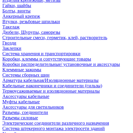
Изделия крепежные, метизы
Гайки, шайбы
Болты, винты
Анкерный крепеж
Втулки, резьбовые шпильки
Такелаж
Дюбели, Шурупы, саморезы
Строительные смеси, герметик, клей, растворитель
Гвозди
Заклепки
Система хранения и транспортировки
Коробки, клеммы и сопутствующие товары
Коробки распределительные/ установочные и аксессуары
Клеммные зажимы
Системы сборных шин
Арматура кабельная/Изоляционные материалы
Кабельные наконечники и соединители (гильзы)
Термоусаживаемые и изоляционные материалы
Аксессуары кабельные
Муфты кабельные
Аксессуары для светильников
Разъемы, соединители
Разъемы силовые
Электрические соединители различного назначения
Система штекерного монтажа электросети зданий