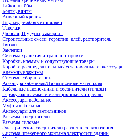
Изделия крепежные, метизы
Гайки, шайбы
Болты, винты
Анкерный крепеж
Втулки, резьбовые шпильки
Такелаж
Дюбели, Шурупы, саморезы
Строительные смеси, герметик, клей, растворитель
Гвозди
Заклепки
Система хранения и транспортировки
Коробки, клеммы и сопутствующие товары
Коробки распределительные/ установочные и аксессуары
Клеммные зажимы
Системы сборных шин
Арматура кабельная/Изоляционные материалы
Кабельные наконечники и соединители (гильзы)
Термоусаживаемые и изоляционные материалы
Аксессуары кабельные
Муфты кабельные
Аксессуары для светильников
Разъемы, соединители
Разъемы силовые
Электрические соединители различного назначения
Система штекерного монтажа электросети зданий