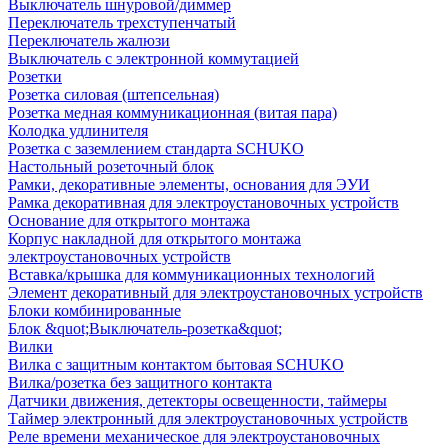
Выключатель шнуровой/диммер
Переключатель трехступенчатый
Переключатель жалюзи
Выключатель с электронной коммутацией
Розетки
Розетка силовая (штепсельная)
Розетка медная коммуникационная (витая пара)
Колодка удлинителя
Розетка с заземлением стандарта SCHUKO
Настольный розеточный блок
Рамки, декоративные элементы, основания для ЭУИ
Рамка декоративная для электроустановочных устройств
Основание для открытого монтажа
Корпус накладной для открытого монтажа
электроустановочных устройств
Вставка/крышка для коммуникационных технологий
Элемент декоративный для электроустановочных устройств
Блоки комбинированные
Блок &quot;Выключатель-розетка&quot;
Вилки
Вилка с защитным контактом бытовая SCHUKO
Вилка/розетка без защитного контакта
Датчики движения, детекторы освещенности, таймеры
Таймер электронный для электроустановочных устройств
Реле времени механическое для электроустановочных