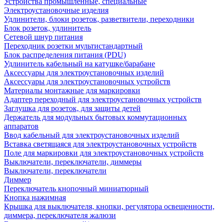
Устройства промышленные, специальные
Электроустановочные изделия
Удлинители, блоки розеток, разветвители, переходники
Блок розеток, удлинитель
Сетевой шнур питания
Переходник розетки мультистандартный
Блок распределения питания (PDU)
Удлинитель кабельный на катушке/барабане
Аксессуары для электроустановочных изделий
Аксессуары для электроустановочных устройств
Материалы монтажные для маркировки
Адаптер переходный для электроустановочных устройств
Заглушка для розеток, для защиты детей
Держатель для модульных бытовых коммутационных
аппаратов
Ввод кабельный для электроустановочных изделий
Вставка светящаяся для электроустановочных устройств
Поле для маркировки для электроустановочных устройств
Выключатели, переключатели, диммеры
Выключатели, переключатели
Диммер
Переключатель кнопочный миниатюрный
Кнопка нажимная
Крышка для выключателя, кнопки, регулятора освещенности,
диммера, переключателя жалюзи