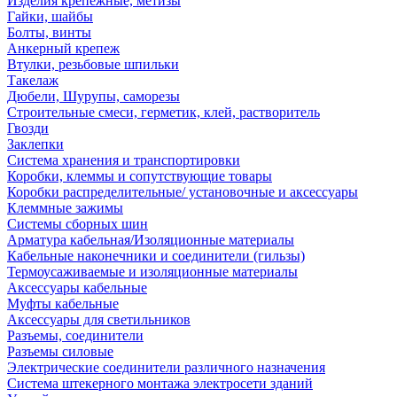
Изделия крепежные, метизы
Гайки, шайбы
Болты, винты
Анкерный крепеж
Втулки, резьбовые шпильки
Такелаж
Дюбели, Шурупы, саморезы
Строительные смеси, герметик, клей, растворитель
Гвозди
Заклепки
Система хранения и транспортировки
Коробки, клеммы и сопутствующие товары
Коробки распределительные/ установочные и аксессуары
Клеммные зажимы
Системы сборных шин
Арматура кабельная/Изоляционные материалы
Кабельные наконечники и соединители (гильзы)
Термоусаживаемые и изоляционные материалы
Аксессуары кабельные
Муфты кабельные
Аксессуары для светильников
Разъемы, соединители
Разъемы силовые
Электрические соединители различного назначения
Система штекерного монтажа электросети зданий