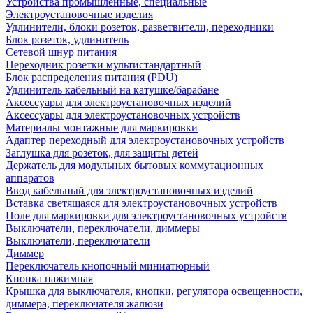
Устройства промышленные, специальные
Электроустановочные изделия
Удлинители, блоки розеток, разветвители, переходники
Блок розеток, удлинитель
Сетевой шнур питания
Переходник розетки мультистандартный
Блок распределения питания (PDU)
Удлинитель кабельный на катушке/барабане
Аксессуары для электроустановочных изделий
Аксессуары для электроустановочных устройств
Материалы монтажные для маркировки
Адаптер переходный для электроустановочных устройств
Заглушка для розеток, для защиты детей
Держатель для модульных бытовых коммутационных
аппаратов
Ввод кабельный для электроустановочных изделий
Вставка светящаяся для электроустановочных устройств
Поле для маркировки для электроустановочных устройств
Выключатели, переключатели, диммеры
Выключатели, переключатели
Диммер
Переключатель кнопочный миниатюрный
Кнопка нажимная
Крышка для выключателя, кнопки, регулятора освещенности,
диммера, переключателя жалюзи