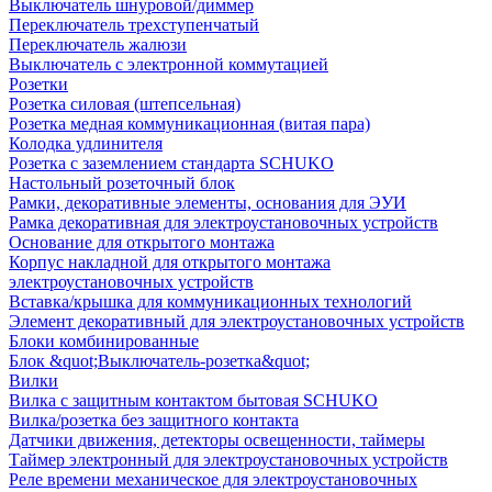
Выключатель шнуровой/диммер
Переключатель трехступенчатый
Переключатель жалюзи
Выключатель с электронной коммутацией
Розетки
Розетка силовая (штепсельная)
Розетка медная коммуникационная (витая пара)
Колодка удлинителя
Розетка с заземлением стандарта SCHUKO
Настольный розеточный блок
Рамки, декоративные элементы, основания для ЭУИ
Рамка декоративная для электроустановочных устройств
Основание для открытого монтажа
Корпус накладной для открытого монтажа
электроустановочных устройств
Вставка/крышка для коммуникационных технологий
Элемент декоративный для электроустановочных устройств
Блоки комбинированные
Блок &quot;Выключатель-розетка&quot;
Вилки
Вилка с защитным контактом бытовая SCHUKO
Вилка/розетка без защитного контакта
Датчики движения, детекторы освещенности, таймеры
Таймер электронный для электроустановочных устройств
Реле времени механическое для электроустановочных