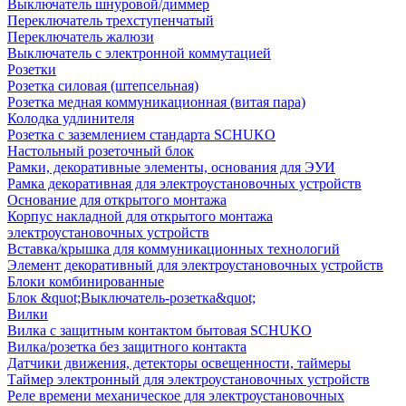
Выключатель шнуровой/диммер
Переключатель трехступенчатый
Переключатель жалюзи
Выключатель с электронной коммутацией
Розетки
Розетка силовая (штепсельная)
Розетка медная коммуникационная (витая пара)
Колодка удлинителя
Розетка с заземлением стандарта SCHUKO
Настольный розеточный блок
Рамки, декоративные элементы, основания для ЭУИ
Рамка декоративная для электроустановочных устройств
Основание для открытого монтажа
Корпус накладной для открытого монтажа
электроустановочных устройств
Вставка/крышка для коммуникационных технологий
Элемент декоративный для электроустановочных устройств
Блоки комбинированные
Блок &quot;Выключатель-розетка&quot;
Вилки
Вилка с защитным контактом бытовая SCHUKO
Вилка/розетка без защитного контакта
Датчики движения, детекторы освещенности, таймеры
Таймер электронный для электроустановочных устройств
Реле времени механическое для электроустановочных