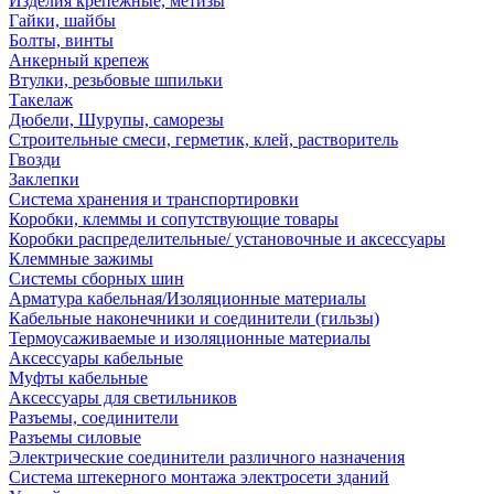
Изделия крепежные, метизы
Гайки, шайбы
Болты, винты
Анкерный крепеж
Втулки, резьбовые шпильки
Такелаж
Дюбели, Шурупы, саморезы
Строительные смеси, герметик, клей, растворитель
Гвозди
Заклепки
Система хранения и транспортировки
Коробки, клеммы и сопутствующие товары
Коробки распределительные/ установочные и аксессуары
Клеммные зажимы
Системы сборных шин
Арматура кабельная/Изоляционные материалы
Кабельные наконечники и соединители (гильзы)
Термоусаживаемые и изоляционные материалы
Аксессуары кабельные
Муфты кабельные
Аксессуары для светильников
Разъемы, соединители
Разъемы силовые
Электрические соединители различного назначения
Система штекерного монтажа электросети зданий