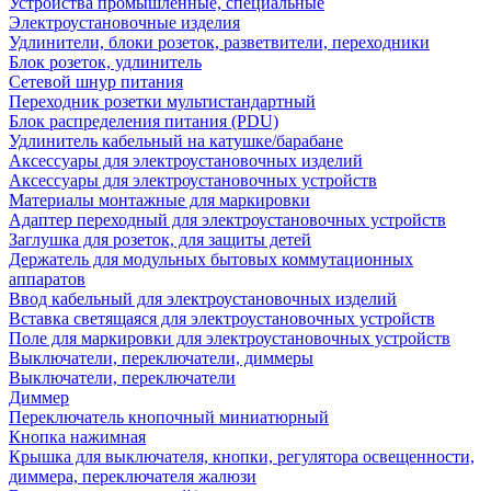
Устройства промышленные, специальные
Электроустановочные изделия
Удлинители, блоки розеток, разветвители, переходники
Блок розеток, удлинитель
Сетевой шнур питания
Переходник розетки мультистандартный
Блок распределения питания (PDU)
Удлинитель кабельный на катушке/барабане
Аксессуары для электроустановочных изделий
Аксессуары для электроустановочных устройств
Материалы монтажные для маркировки
Адаптер переходный для электроустановочных устройств
Заглушка для розеток, для защиты детей
Держатель для модульных бытовых коммутационных
аппаратов
Ввод кабельный для электроустановочных изделий
Вставка светящаяся для электроустановочных устройств
Поле для маркировки для электроустановочных устройств
Выключатели, переключатели, диммеры
Выключатели, переключатели
Диммер
Переключатель кнопочный миниатюрный
Кнопка нажимная
Крышка для выключателя, кнопки, регулятора освещенности,
диммера, переключателя жалюзи