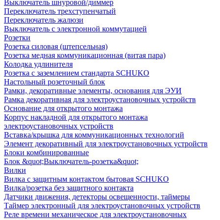
Выключатель шнуровой/диммер
Переключатель трехступенчатый
Переключатель жалюзи
Выключатель с электронной коммутацией
Розетки
Розетка силовая (штепсельная)
Розетка медная коммуникационная (витая пара)
Колодка удлинителя
Розетка с заземлением стандарта SCHUKO
Настольный розеточный блок
Рамки, декоративные элементы, основания для ЭУИ
Рамка декоративная для электроустановочных устройств
Основание для открытого монтажа
Корпус накладной для открытого монтажа
электроустановочных устройств
Вставка/крышка для коммуникационных технологий
Элемент декоративный для электроустановочных устройств
Блоки комбинированные
Блок &quot;Выключатель-розетка&quot;
Вилки
Вилка с защитным контактом бытовая SCHUKO
Вилка/розетка без защитного контакта
Датчики движения, детекторы освещенности, таймеры
Таймер электронный для электроустановочных устройств
Реле времени механическое для электроустановочных