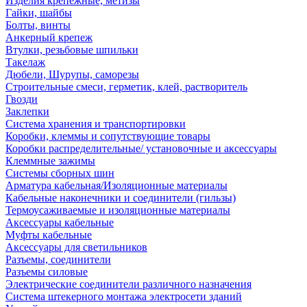
Изделия крепежные, метизы
Гайки, шайбы
Болты, винты
Анкерный крепеж
Втулки, резьбовые шпильки
Такелаж
Дюбели, Шурупы, саморезы
Строительные смеси, герметик, клей, растворитель
Гвозди
Заклепки
Система хранения и транспортировки
Коробки, клеммы и сопутствующие товары
Коробки распределительные/ установочные и аксессуары
Клеммные зажимы
Системы сборных шин
Арматура кабельная/Изоляционные материалы
Кабельные наконечники и соединители (гильзы)
Термоусаживаемые и изоляционные материалы
Аксессуары кабельные
Муфты кабельные
Аксессуары для светильников
Разъемы, соединители
Разъемы силовые
Электрические соединители различного назначения
Система штекерного монтажа электросети зданий