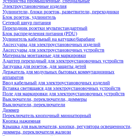
Устройства промышленные, специальные
Электроустановочные изделия
Удлинители, блоки розеток, разветвители, переходники
Блок розеток, удлинитель
Сетевой шнур питания
Переходник розетки мультистандартный
Блок распределения питания (PDU)
Удлинитель кабельный на катушке/барабане
Аксессуары для электроустановочных изделий
Аксессуары для электроустановочных устройств
Материалы монтажные для маркировки
Адаптер переходный для электроустановочных устройств
Заглушка для розеток, для защиты детей
Держатель для модульных бытовых коммутационных
аппаратов
Ввод кабельный для электроустановочных изделий
Вставка светящаяся для электроустановочных устройств
Поле для маркировки для электроустановочных устройств
Выключатели, переключатели, диммеры
Выключатели, переключатели
Диммер
Переключатель кнопочный миниатюрный
Кнопка нажимная
Крышка для выключателя, кнопки, регулятора освещенности,
диммера, переключателя жалюзи