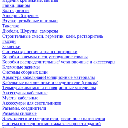
Изделия крепежные, метизы
Гайки, шайбы
Болты, винты
Анкерный крепеж
Втулки, резьбовые шпильки
Такелаж
Дюбели, Шурупы, саморезы
Строительные смеси, герметик, клей, растворитель
Гвозди
Заклепки
Система хранения и транспортировки
Коробки, клеммы и сопутствующие товары
Коробки распределительные/ установочные и аксессуары
Клеммные зажимы
Системы сборных шин
Арматура кабельная/Изоляционные материалы
Кабельные наконечники и соединители (гильзы)
Термоусаживаемые и изоляционные материалы
Аксессуары кабельные
Муфты кабельные
Аксессуары для светильников
Разъемы, соединители
Разъемы силовые
Электрические соединители различного назначения
Система штекерного монтажа электросети зданий