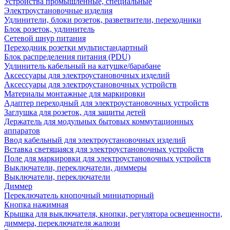
Устройства промышленные, специальные
Электроустановочные изделия
Удлинители, блоки розеток, разветвители, переходники
Блок розеток, удлинитель
Сетевой шнур питания
Переходник розетки мультистандартный
Блок распределения питания (PDU)
Удлинитель кабельный на катушке/барабане
Аксессуары для электроустановочных изделий
Аксессуары для электроустановочных устройств
Материалы монтажные для маркировки
Адаптер переходный для электроустановочных устройств
Заглушка для розеток, для защиты детей
Держатель для модульных бытовых коммутационных
аппаратов
Ввод кабельный для электроустановочных изделий
Вставка светящаяся для электроустановочных устройств
Поле для маркировки для электроустановочных устройств
Выключатели, переключатели, диммеры
Выключатели, переключатели
Диммер
Переключатель кнопочный миниатюрный
Кнопка нажимная
Крышка для выключателя, кнопки, регулятора освещенности,
диммера, переключателя жалюзи