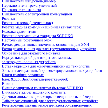
Выключатель шнуровой/диммер
Переключатель трехступенчатый
Переключатель жалюзи
Выключатель с электронной коммутацией
Розетки
Розетка силовая (штепсельная)
Розетка медная коммуникационная (витая пара)
Колодка удлинителя
Розетка с заземлением стандарта SCHUKO
Настольный розеточный блок
Рамки, декоративные элементы, основания для ЭУИ
Рамка декоративная для электроустановочных устройств
Основание для открытого монтажа
Корпус накладной для открытого монтажа
электроустановочных устройств
Вставка/крышка для коммуникационных технологий
Элемент декоративный для электроустановочных устройств
Блоки комбинированные
Блок &quot;Выключатель-розетка&quot;
Вилки
Вилка с защитным контактом бытовая SCHUKO
Вилка/розетка без защитного контакта
Датчики движения, детекторы освещенности, таймеры
Таймер электронный для электроустановочных устройств
Реле времени механическое для электроустановочных