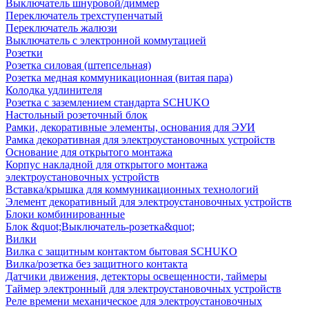
Выключатель шнуровой/диммер
Переключатель трехступенчатый
Переключатель жалюзи
Выключатель с электронной коммутацией
Розетки
Розетка силовая (штепсельная)
Розетка медная коммуникационная (витая пара)
Колодка удлинителя
Розетка с заземлением стандарта SCHUKO
Настольный розеточный блок
Рамки, декоративные элементы, основания для ЭУИ
Рамка декоративная для электроустановочных устройств
Основание для открытого монтажа
Корпус накладной для открытого монтажа
электроустановочных устройств
Вставка/крышка для коммуникационных технологий
Элемент декоративный для электроустановочных устройств
Блоки комбинированные
Блок &quot;Выключатель-розетка&quot;
Вилки
Вилка с защитным контактом бытовая SCHUKO
Вилка/розетка без защитного контакта
Датчики движения, детекторы освещенности, таймеры
Таймер электронный для электроустановочных устройств
Реле времени механическое для электроустановочных