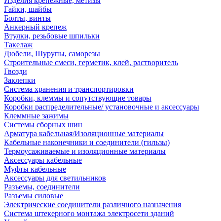
Изделия крепежные, метизы
Гайки, шайбы
Болты, винты
Анкерный крепеж
Втулки, резьбовые шпильки
Такелаж
Дюбели, Шурупы, саморезы
Строительные смеси, герметик, клей, растворитель
Гвозди
Заклепки
Система хранения и транспортировки
Коробки, клеммы и сопутствующие товары
Коробки распределительные/ установочные и аксессуары
Клеммные зажимы
Системы сборных шин
Арматура кабельная/Изоляционные материалы
Кабельные наконечники и соединители (гильзы)
Термоусаживаемые и изоляционные материалы
Аксессуары кабельные
Муфты кабельные
Аксессуары для светильников
Разъемы, соединители
Разъемы силовые
Электрические соединители различного назначения
Система штекерного монтажа электросети зданий