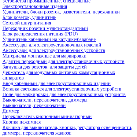
Устройства промышленные, специальные
Электроустановочные изделия
Удлинители, блоки розеток, разветвители, переходники
Блок розеток, удлинитель
Сетевой шнур питания
Переходник розетки мультистандартный
Блок распределения питания (PDU)
Удлинитель кабельный на катушке/барабане
Аксессуары для электроустановочных изделий
Аксессуары для электроустановочных устройств
Материалы монтажные для маркировки
Адаптер переходный для электроустановочных устройств
Заглушка для розеток, для защиты детей
Держатель для модульных бытовых коммутационных
аппаратов
Ввод кабельный для электроустановочных изделий
Вставка светящаяся для электроустановочных устройств
Поле для маркировки для электроустановочных устройств
Выключатели, переключатели, диммеры
Выключатели, переключатели
Диммер
Переключатель кнопочный миниатюрный
Кнопка нажимная
Крышка для выключателя, кнопки, регулятора освещенности,
диммера, переключателя жалюзи