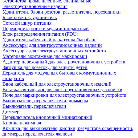
Устройства промышленные, специальные
Электроустановочные изделия
Удлинители, блоки розеток, разветвители, переходники
Блок розеток, удлинитель
Сетевой шнур питания
Переходник розетки мультистандартный
Блок распределения питания (PDU)
Удлинитель кабельный на катушке/барабане
Аксессуары для электроустановочных изделий
Аксессуары для электроустановочных устройств
Материалы монтажные для маркировки
Адаптер переходный для электроустановочных устройств
Заглушка для розеток, для защиты детей
Держатель для модульных бытовых коммутационных
аппаратов
Ввод кабельный для электроустановочных изделий
Вставка светящаяся для электроустановочных устройств
Поле для маркировки для электроустановочных устройств
Выключатели, переключатели, диммеры
Выключатели, переключатели
Диммер
Переключатель кнопочный миниатюрный
Кнопка нажимная
Крышка для выключателя, кнопки, регулятора освещенности,
диммера, переключателя жалюзи