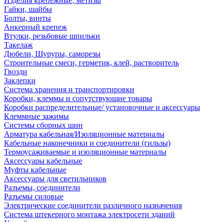
Изделия крепежные, метизы
Гайки, шайбы
Болты, винты
Анкерный крепеж
Втулки, резьбовые шпильки
Такелаж
Дюбели, Шурупы, саморезы
Строительные смеси, герметик, клей, растворитель
Гвозди
Заклепки
Система хранения и транспортировки
Коробки, клеммы и сопутствующие товары
Коробки распределительные/ установочные и аксессуары
Клеммные зажимы
Системы сборных шин
Арматура кабельная/Изоляционные материалы
Кабельные наконечники и соединители (гильзы)
Термоусаживаемые и изоляционные материалы
Аксессуары кабельные
Муфты кабельные
Аксессуары для светильников
Разъемы, соединители
Разъемы силовые
Электрические соединители различного назначения
Система штекерного монтажа электросети зданий