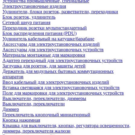
Устройства промышленные, специальные
Электроустановочные изделия
Удлинители, блоки розеток, разветвители, переходники
Блок розеток, удлинитель
Сетевой шнур питания
Переходник розетки мультистандартный
Блок распределения питания (PDU)
Удлинитель кабельный на катушке/барабане
Аксессуары для электроустановочных изделий
Аксессуары для электроустановочных устройств
Материалы монтажные для маркировки
Адаптер переходный для электроустановочных устройств
Заглушка для розеток, для защиты детей
Держатель для модульных бытовых коммутационных
аппаратов
Ввод кабельный для электроустановочных изделий
Вставка светящаяся для электроустановочных устройств
Поле для маркировки для электроустановочных устройств
Выключатели, переключатели, диммеры
Выключатели, переключатели
Диммер
Переключатель кнопочный миниатюрный
Кнопка нажимная
Крышка для выключателя, кнопки, регулятора освещенности,
диммера, переключателя жалюзи