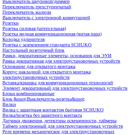
Выключатель шнуровой/диммер
Переключатель трехступенчатый
Переключатель жалюзи
Выключатель с электронной коммутацией
Розетки
Розетка силовая (штепсельная)
Розетка медная коммуникационная (витая пара)
Колодка удлинителя
Розетка с заземлением стандарта SCHUKO
Настольный розеточный блок
Рамки, декоративные элементы, основания для ЭУИ
Рамка декоративная для электроустановочных устройств
Основание для открытого монтажа
Корпус накладной для открытого монтажа
электроустановочных устройств
Вставка/крышка для коммуникационных технологий
Элемент декоративный для электроустановочных устройств
Блоки комбинированные
Блок &quot;Выключатель-розетка&quot;
Вилки
Вилка с защитным контактом бытовая SCHUKO
Вилка/розетка без защитного контакта
Датчики движения, детекторы освещенности, таймеры
Таймер электронный для электроустановочных устройств
Реле времени механическое для электроустановочных