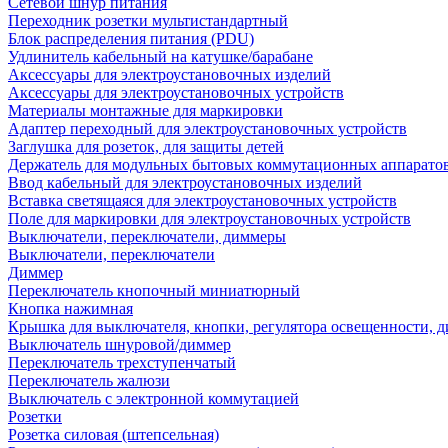
Сетевой шнур питания
Переходник розетки мультистандартный
Блок распределения питания (PDU)
Удлинитель кабельный на катушке/барабане
Аксессуары для электроустановочных изделий
Аксессуары для электроустановочных устройств
Материалы монтажные для маркировки
Адаптер переходный для электроустановочных устройств
Заглушка для розеток, для защиты детей
Держатель для модульных бытовых коммутационных аппарато
Ввод кабельный для электроустановочных изделий
Вставка светящаяся для электроустановочных устройств
Поле для маркировки для электроустановочных устройств
Выключатели, переключатели, диммеры
Выключатели, переключатели
Диммер
Переключатель кнопочный миниатюрный
Кнопка нажимная
Крышка для выключателя, кнопки, регулятора освещенности, 
Выключатель шнуровой/диммер
Переключатель трехступенчатый
Переключатель жалюзи
Выключатель с электронной коммутацией
Розетки
Розетка силовая (штепсельная)