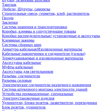
Втулки, резьбовые шпильки
Такелаж
Дюбели, Шурупы, саморезы
Строительные смеси, герметик, клей, растворитель
Гвозди
Заклепки
Система хранения и транспортировки
Коробки, клеммы и сопутствующие товары
Коробки распределительные/ установочные и аксессуары
Клеммные зажимы
Системы сборных шин
Арматура кабельная/Изоляционные материалы
Кабельные наконечники и соединители (гильзы)
Термоусаживаемые и изоляционные материалы
Аксессуары кабельные
Муфты кабельные
Аксессуары для светильников
Разъемы, соединители
Разъемы силовые
Электрические соединители различного назначения
Система штекерного монтажа электросети зданий
Устройства промышленные, специальные
Электроустановочные изделия
Удлинители, блоки розеток, разветвители, переходники
Блок розеток, удлинитель