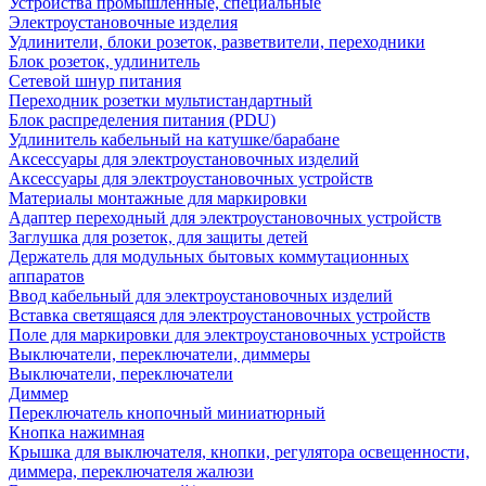
Устройства промышленные, специальные
Электроустановочные изделия
Удлинители, блоки розеток, разветвители, переходники
Блок розеток, удлинитель
Сетевой шнур питания
Переходник розетки мультистандартный
Блок распределения питания (PDU)
Удлинитель кабельный на катушке/барабане
Аксессуары для электроустановочных изделий
Аксессуары для электроустановочных устройств
Материалы монтажные для маркировки
Адаптер переходный для электроустановочных устройств
Заглушка для розеток, для защиты детей
Держатель для модульных бытовых коммутационных
аппаратов
Ввод кабельный для электроустановочных изделий
Вставка светящаяся для электроустановочных устройств
Поле для маркировки для электроустановочных устройств
Выключатели, переключатели, диммеры
Выключатели, переключатели
Диммер
Переключатель кнопочный миниатюрный
Кнопка нажимная
Крышка для выключателя, кнопки, регулятора освещенности,
диммера, переключателя жалюзи