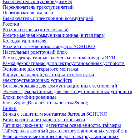
Выключатель шнуровой/диммер
Переключатель трехступенчатый
Переключатель жалюзи
Выключатель с электронной коммутацией
Розетки
Розетка силовая (штепсельная)
Розетка медная коммуникационная (витая пара)
Колодка удлинителя
Розетка с заземлением стандарта SCHUKO
Настольный розеточный блок
Рамки, декоративные элементы, основания для ЭУИ
Рамка декоративная для электроустановочных устройств
Основание для открытого монтажа
Корпус накладной для открытого монтажа
электроустановочных устройств
Вставка/крышка для коммуникационных технологий
Элемент декоративный для электроустановочных устройств
Блоки комбинированные
Блок &quot;Выключатель-розетка&quot;
Вилки
Вилка с защитным контактом бытовая SCHUKO
Вилка/розетка без защитного контакта
Датчики движения, детекторы освещенности, таймеры
Таймер электронный для электроустановочных устройств
Реле времени механическое для электроустановочных