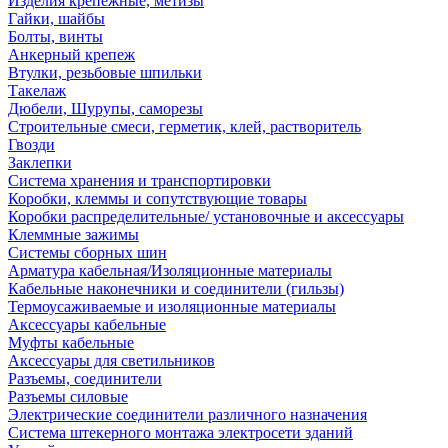
Изделия крепежные, метизы
Гайки, шайбы
Болты, винты
Анкерный крепеж
Втулки, резьбовые шпильки
Такелаж
Дюбели, Шурупы, саморезы
Строительные смеси, герметик, клей, растворитель
Гвозди
Заклепки
Система хранения и транспортировки
Коробки, клеммы и сопутствующие товары
Коробки распределительные/ установочные и аксессуары
Клеммные зажимы
Системы сборных шин
Арматура кабельная/Изоляционные материалы
Кабельные наконечники и соединители (гильзы)
Термоусаживаемые и изоляционные материалы
Аксессуары кабельные
Муфты кабельные
Аксессуары для светильников
Разъемы, соединители
Разъемы силовые
Электрические соединители различного назначения
Система штекерного монтажа электросети зданий